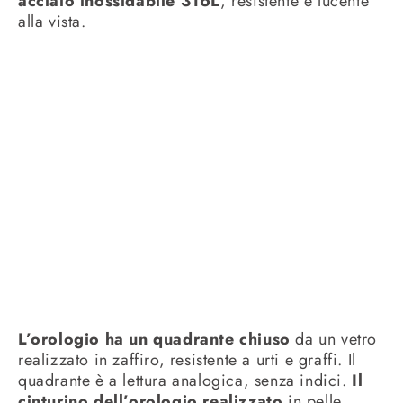
acciaio inossidabile 316L
, resistente e lucente
alla vista.
L’orologio ha un quadrante chiuso
da un vetro
realizzato in zaffiro, resistente a urti e graffi. Il
quadrante è a lettura analogica, senza indici.
Il
cinturino dell’orologio realizzato
in pelle