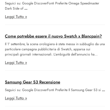
Seguici su: Google DiscoverFonti Preferite Omega Speedmaster
Dark Side of
Leggi Tutto »
Come potrebbe essere il nuovo Swatch x Blancpain?
Il 1° settembre, la scena orologiera è stata messa in subbuglio da una
particolare campagna pubblicitaria di Swatch, apparsa sui
principali giornali internazionali. L’ambiguità dell’annuncio ha
generato una miriade di congetture: stavamo forse assistendo
Leggi Tutto »
all’introduzione di un nuovo prodotto? Oppure si trattava
dell’annuncio di una nuova collaborazione nell’ambito
dell’orologeria? Alcuni hanno persino ipotizzato una svolta radicale
del brand verso il mercato Diver di lusso.
Samsung Gear S3 Recensione
Tuttavia, il 4 settembre, il sipario è stato sollevato, almeno
Seguici su: Google DiscoverFonti Preferite Il Samsung Gear S3 si
parzialmente. Swatch ha ufficializzato, tramite il proprio profilo
Instagram, la collaborazione con Blancpain, sebbene i dettagli
Leggi Tutto »
specifici rimangano, per ora, avvolti nel mistero.