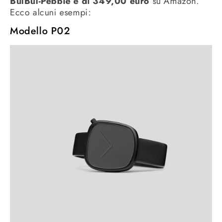
BulBul-Pebble è di 349,00 euro
su Amazon.
Ecco alcuni esempi:
Modello P02