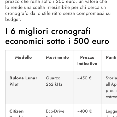
prezzo che resta sotto i 200 euro, un valore che
lo rende una scelta irresistibile per chi cerca un
cronografo dallo stile rétro senza compromessi sul
budget.
I 6 migliori cronografi
economici sotto i 500 euro
Modello
Movimento
Prezzo
Punti
indicativo
Bulova Lunar
Quarzo
~450 €
Stori
Pilot
262 kHz
all’Ap
preci
estre
Citizen
Eco-Drive
~400 €
Legge