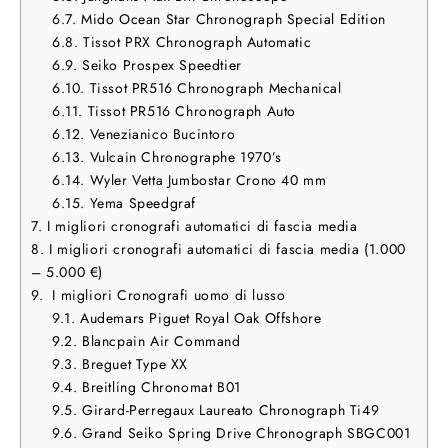
6.7.
Mido Ocean Star Chronograph Special Edition
6.8.
Tissot PRX Chronograph Automatic
6.9.
Seiko Prospex Speedtier
6.10.
Tissot PR516 Chronograph Mechanical
6.11.
Tissot PR516 Chronograph Auto
6.12.
Venezianico Bucintoro
6.13.
Vulcain Chronographe 1970’s
6.14.
Wyler Vetta Jumbostar Crono 40 mm
6.15.
Yema Speedgraf
7.
I migliori cronografi automatici di fascia media
8.
I migliori cronografi automatici di fascia media (1.000
– 5.000 €)
9.
I migliori Cronografi uomo di lusso
9.1.
Audemars Piguet Royal Oak Offshore
9.2.
Blancpain Air Command
9.3.
Breguet Type XX
9.4.
Breitling Chronomat B01
9.5.
Girard-Perregaux Laureato Chronograph Ti49
9.6.
Grand Seiko Spring Drive Chronograph SBGC001