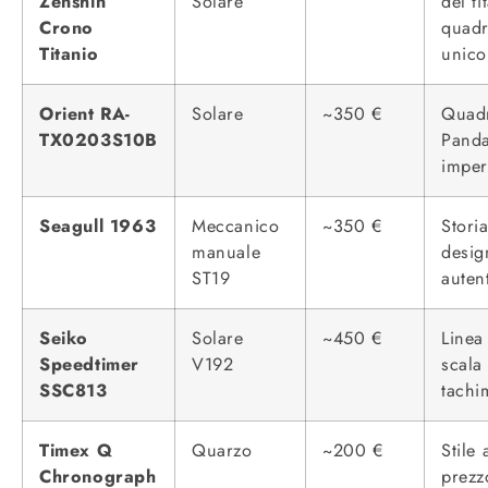
Zenshin
Solare
del ti
Crono
quadr
Titanio
unico
Orient RA-
Solare
~350 €
Quad
TX0203S10B
Pand
imper
Seagull 1963
Meccanico
~350 €
Storia
manuale
desig
ST19
auten
Seiko
Solare
~450 €
Linea
Speedtimer
V192
scala
SSC813
tachi
Timex Q
Quarzo
~200 €
Stile 
Chronograph
prezz