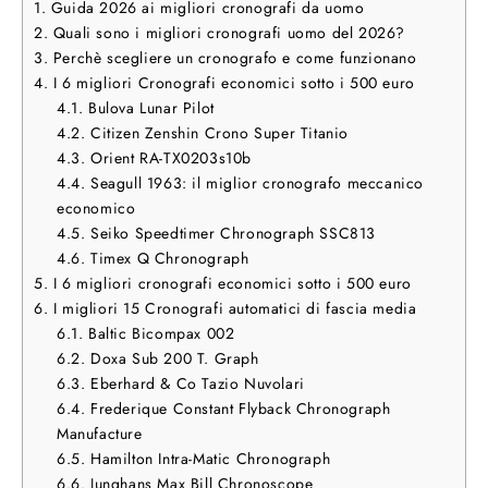
1.
Guida 2026 ai migliori cronografi da uomo
2.
Quali sono i migliori cronografi uomo del 2026?
3.
Perchè scegliere un cronografo e come funzionano
4.
I 6 migliori Cronografi economici sotto i 500 euro
4.1.
Bulova Lunar Pilot
4.2.
Citizen Zenshin Crono Super Titanio
4.3.
Orient RA-TX0203s10b
4.4.
Seagull 1963: il miglior cronografo meccanico
economico
4.5.
Seiko Speedtimer Chronograph SSC813
4.6.
Timex Q Chronograph
5.
I 6 migliori cronografi economici sotto i 500 euro
6.
I migliori 15 Cronografi automatici di fascia media
6.1.
Baltic Bicompax 002
6.2.
Doxa Sub 200 T. Graph
6.3.
Eberhard & Co Tazio Nuvolari
6.4.
Frederique Constant Flyback Chronograph
Manufacture
6.5.
Hamilton Intra-Matic Chronograph
6.6.
Junghans Max Bill Chronoscope