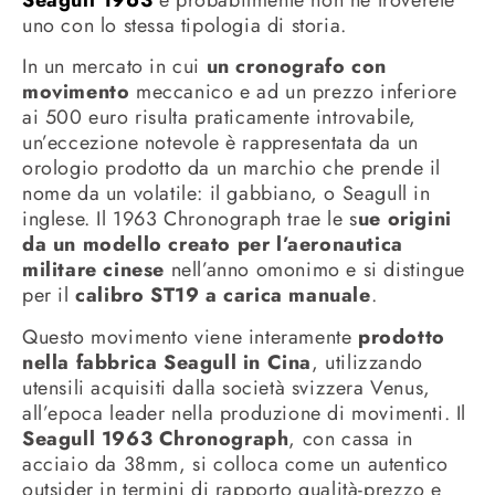
Seagull 1963
e probabilmente non ne troverete
uno con lo stessa tipologia di storia.
In un mercato in cui
un cronografo con
movimento
meccanico e ad un prezzo inferiore
ai 500 euro risulta praticamente introvabile,
un’eccezione notevole è rappresentata da un
orologio prodotto da un marchio che prende il
nome da un volatile: il gabbiano, o Seagull in
inglese. Il 1963 Chronograph trae le s
ue origini
da un modello creato per l’aeronautica
militare cinese
nell’anno omonimo e si distingue
per il
calibro ST19 a carica manuale
.
Questo movimento viene interamente
prodotto
nella fabbrica Seagull in Cina
, utilizzando
utensili acquisiti dalla società svizzera Venus,
all’epoca leader nella produzione di movimenti. Il
Seagull 1963 Chronograph
, con cassa in
acciaio da 38mm, si colloca come un autentico
outsider in termini di rapporto qualità-prezzo e