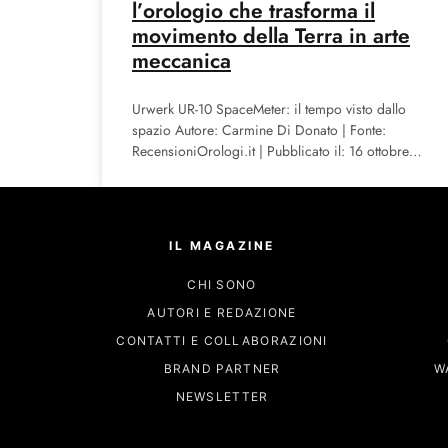
l’orologio che trasforma il
movimento della Terra in arte
meccanica
Urwerk UR-10 SpaceMeter: il tempo visto dallo
spazio Autore: Carmine Di Donato | Fonte:
RecensioniOrologi.it | Pubblicato il: 16 ottobre
2025 L’Urwerk UR-10 SpaceMeter rappresenta
IL MAGAZINE
CHI SONO
AUTORI E REDAZIONE
CONTATTI E COLLABORAZIONI
BRAND PARTNER
W
NEWSLETTER