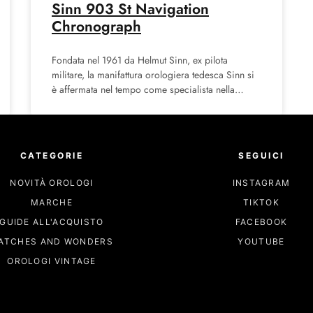
Sinn 903 St Navigation
Chronograph
Fondata nel 1961 da Helmut Sinn, ex pilota
militare, la manifattura orologiera tedesca Sinn si
è affermata nel tempo come specialista nella
produzione di orologi
CATEGORIE
SEGUICI
NOVITÀ OROLOGI
INSTAGRAM
MARCHE
TIKTOK
GUIDE ALL'ACQUISTO
FACEBOOK
ATCHES AND WONDERS
YOUTUBE
OROLOGI VINTAGE