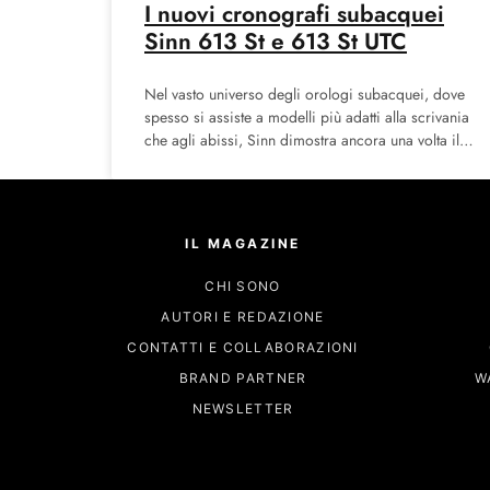
I nuovi cronografi subacquei
Sinn 613 St e 613 St UTC
Nel vasto universo degli orologi subacquei, dove
spesso si assiste a modelli più adatti alla scrivania
che agli abissi, Sinn dimostra ancora una volta il
IL MAGAZINE
CHI SONO
AUTORI E REDAZIONE
CONTATTI E COLLABORAZIONI
BRAND PARTNER
W
NEWSLETTER