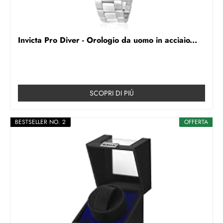
Invicta Pro Diver - Orologio da uomo in acciaio...
SCOPRI DI PIÚ
BESTSELLER NO. 2
OFFERTA