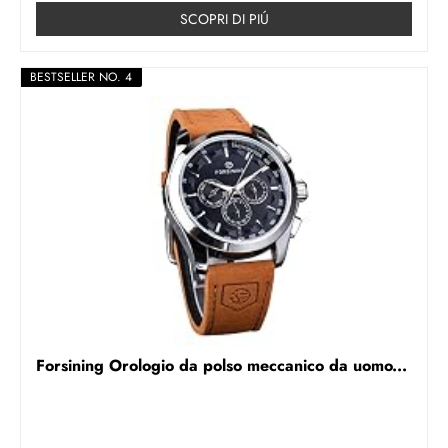
SCOPRI DI PIÚ
BESTSELLER NO. 4
Forsining Orologio da polso meccanico da uomo...