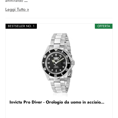
ammirando
Leggi Tutto »
BESTSELLER NO. 1
OFFERTA
Invicta Pro Diver - Orologio da uomo in acciaio...