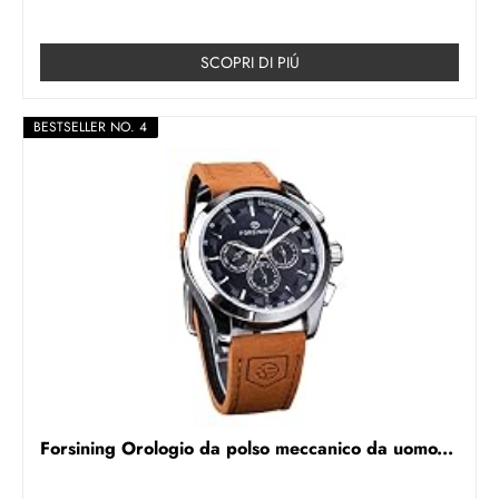
SCOPRI DI PIÚ
BESTSELLER NO. 4
Forsining Orologio da polso meccanico da uomo...