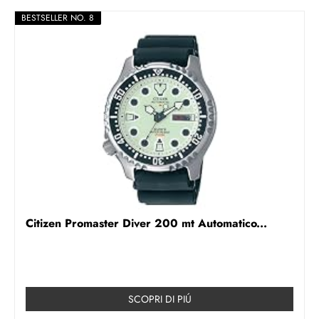
BESTSELLER NO. 8
Citizen Promaster Diver 200 mt Automatico...
SCOPRI DI PIÚ