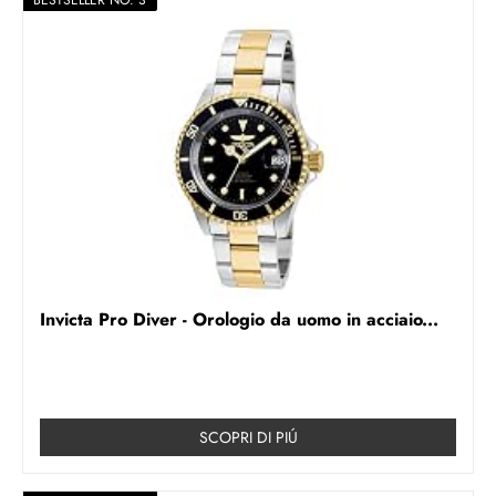
BESTSELLER NO. 3
Invicta Pro Diver - Orologio da uomo in acciaio...
SCOPRI DI PIÚ