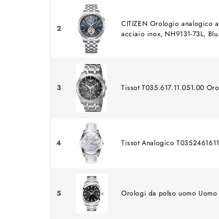
CITIZEN Orologio analogico a
2
acciaio inox, NH9131-73L, Blu.
3
Tissot T035.617.11.051.00 Or
4
Tissot Analogico T03524616111
5
Orologi da polso uomo Uomo 