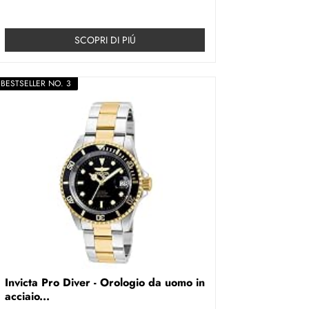
SCOPRI DI PIÚ
BESTSELLER NO. 3
Invicta Pro Diver - Orologio da uomo in
acciaio...