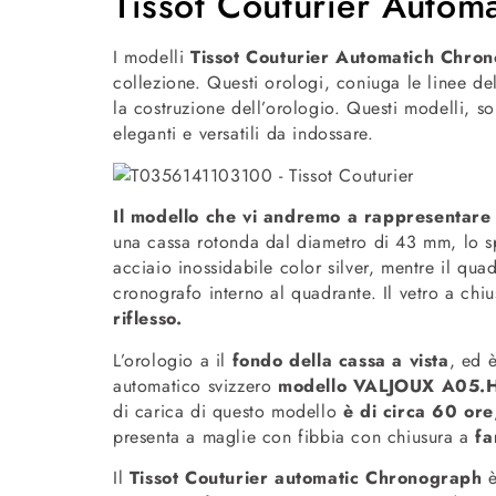
Tissot Couturier Autom
I modelli
Tissot Couturier Automatich Chro
collezione. Questi orologi, coniuga le linee de
la costruzione dell’orologio. Questi modelli, s
eleganti e versatili da indossare.
Il modello che vi andremo a rappresentar
una cassa rotonda dal diametro di 43 mm, lo sp
acciaio inossidabile color silver, mentre il qua
cronografo interno al quadrante. Il vetro a chi
riflesso.
L’orologio a il
fondo della cassa a vista
, ed 
automatico svizzero
modello VALJOUX A05.
di carica di questo modello
è di circa 60 ore
presenta a maglie con fibbia con chiusura a
fa
Il
Tissot Couturier automatic Chronograph
è