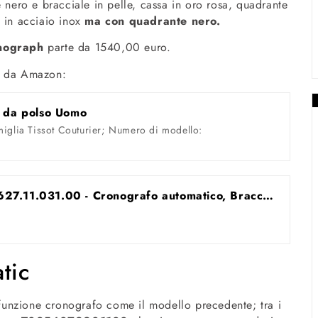
e nero e bracciale in pelle, cassa in oro rosa, quadrante
e in acciaio inox
ma con quadrante nero.
onograph
parte da 1540,00 euro.
ta da Amazon:
 da polso Uomo
miglia Tissot Couturier; Numero di modello:
Tissot T-Trend Couturier T035.627.11.031.00 - Cronografo automatico, Bracciale
tic
unzione cronografo come il modello precedente; tra i