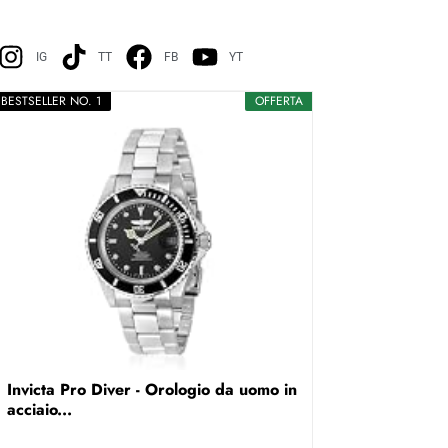
IG
TT
FB
YT
BESTSELLER NO. 1
OFFERTA
Invicta Pro Diver - Orologio da uomo in
acciaio...