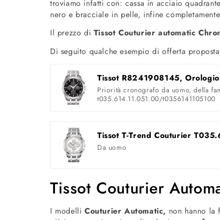
troviamo infatti con: cassa in acciaio quadrant
nero e bracciale in pelle, infine completament
Il prezzo di
Tissot Couturier automatic Chr
Di seguito qualche esempio di offerta propos
Tissot R8241908145, Orologio
Priorità cronografo da uomo, della fa
t035.614.11.051.00/t0356141105100
Da uomo
Tissot Couturier Automa
I modelli
Couturier Automatic,
non hanno la f