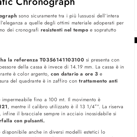
atic Chronograph
nograph
sono sicuramente tra i più lussuosi dell’intera
ll’eleganza a quelle degli ottimi materiale adoperati per
ono dei cronografi
resistenti nel tempo
e sopratutto
e ha la referenza T0356141103100
si presenta con
essore della cassa è invece di 14.19 mm. La cassa è in
drante è color argento,
con datario a ore 3
e
usura del quadrante è in zaffiro con
trattamento anti
è impermeabile fino a 100 mt. Il movimento è
H21
, mentre il calibro utilizzato è il 13 1/4″”. La riserva
, infine il bracciale sempre in acciaio inossidabile si
rfalla con pulsanti.
 disponibile anche in diversi modelli estetici lo