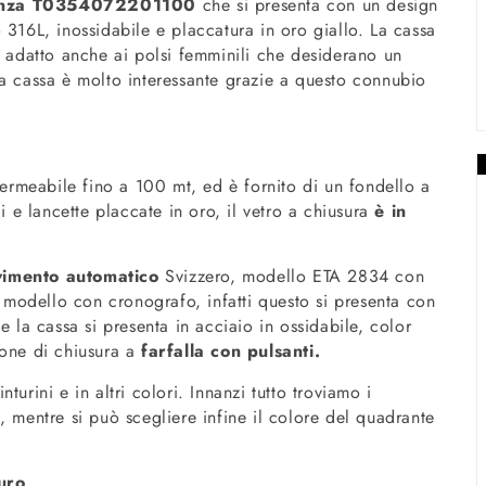
enza T0354072201100
che si presenta con un design
 316L, inossidabile e placcatura in oro giallo. La cassa
o adatto anche ai polsi femminili che desiderano un
La cassa è molto interessante grazie a questo connubio
rmeabile fino a 100 mt, ed è fornito di un fondello a
i e lancette placcate in oro, il vetro a chiusura
è in
imento automatico
Svizzero, modello ETA 2834 con
l modello con cronografo, infatti questo si presenta con
me la cassa si presenta in acciaio in ossidabile, color
one di chiusura a
farfalla con pulsanti.
urini e in altri colori. Innanzi tutto troviamo i
, mentre si può scegliere infine il colore del quadrante
uro