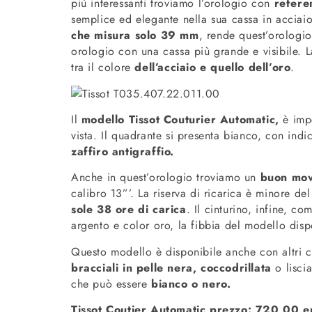
più interessanti troviamo l’orologio con
refer
semplice ed elegante nella sua cassa in acciaio
che misura solo 39 mm
, rende quest’orologi
orologio con una cassa più grande e visibile. 
tra il colore
dell’acciaio e quello dell’oro
.
Il
modello Tissot Couturier Automatic,
è impe
vista. Il quadrante si presenta bianco, con indic
zaffiro antigraffio.
Anche in quest’orologio troviamo un
buon mov
calibro 13”’. La riserva di ricarica è minore de
sole 38 ore di carica
. Il cinturino, infine, co
argento e color oro, la fibbia del modello disp
Questo modello è disponibile anche con altri cint
bracciali in pelle nera, coccodrillata
o liscia
che può essere
bianco o nero.
Tissot Coutier Automatic prezzo: 720,00 e