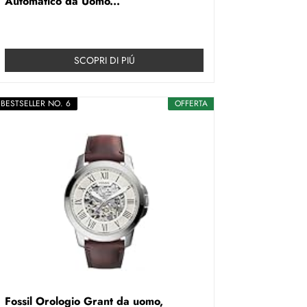
Automatico da Uomo...
SCOPRI DI PIÚ
BESTSELLER NO. 6
OFFERTA
Fossil Orologio Grant da uomo,