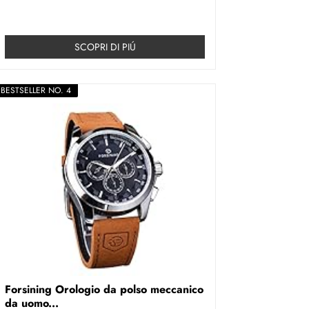
SCOPRI DI PIÚ
BESTSELLER NO. 4
Forsining Orologio da polso meccanico
da uomo...