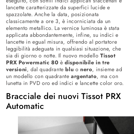
eseguito, con sottili indici applicati sfaccettati e
lancette caratterizzate da superfici lucide e
spazzolate. Anche la data, posizionata
classicamente a ore 3, è incorniciata da un
elemento metallico. La vernice luminosa è stata
applicata abbondantemente, infine, su indici e
lancette in egual misura, offrendo al portatore
leggibilità adeguata in qualsiasi situazione, che
sia di giorno o notte. Il nuovo modello
Tissot
PRX Powermatic 80
è
disponibile in tre
versioni
, dal quadrante
blu
o
nero
, insieme ad
un modello con quadrante
argentato
, ma con
lunetta in PVD oro ed indici e lancette color oro.
Bracciale dei nuovi Tissot PRX
Automatic