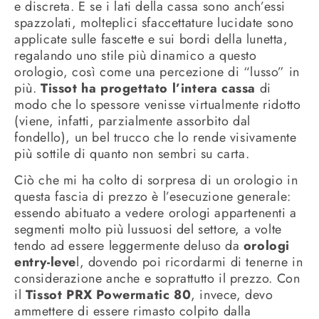
e discreta. E se i lati della cassa sono anch’essi
spazzolati, molteplici sfaccettature lucidate sono
applicate sulle fascette e sui bordi della lunetta,
regalando uno stile più dinamico a questo
orologio, così come una percezione di “lusso” in
più.
Tissot ha progettato l’intera cassa
di
modo che lo spessore venisse virtualmente ridotto
(viene, infatti, parzialmente assorbito dal
fondello), un bel trucco che lo rende visivamente
più sottile di quanto non sembri su carta.
Ciò che mi ha colto di sorpresa di un orologio in
questa fascia di prezzo è l’esecuzione generale:
essendo abituato a vedere orologi appartenenti a
segmenti molto più lussuosi del settore, a volte
tendo ad essere leggermente deluso da
orologi
entry-leve
l, dovendo poi ricordarmi di tenerne in
considerazione anche e soprattutto il prezzo. Con
il
Tissot PRX Powermatic 80
, invece, devo
ammettere di essere rimasto colpito dalla