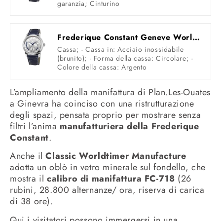
garanzia; Cinturino
Frederique Constant Geneve Worldtimer Manufacture FC-718WM4H6 Orologio automatico uomo Calibro di manifattura
Cassa; - Cassa in: Acciaio inossidabile
(brunito); - Forma della cassa: Circolare; -
Colore della cassa: Argento
L’ampliamento della manifattura di Plan.Les-Ouates
a Ginevra ha coinciso con una ristrutturazione
degli spazi, pensata proprio per mostrare senza
filtri l’anima
manufatturiera della Frederique
Constant
.
Anche il
Classic Worldtimer Manufacture
adotta un oblò in vetro minerale sul fondello, che
mostra il
calibro di manifattura FC-718
(26
rubini, 28.800 alternanze/ ora, riserva di carica
di 38 ore).
Qui i visitatori possono immergersi in una