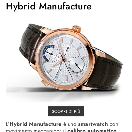
Hybrid Manufacture
SCOPRI DI PIÚ
L’
Hybrid Manufacture
è uno
smartwatch
con
movimento meccanico: il
calibro automatico