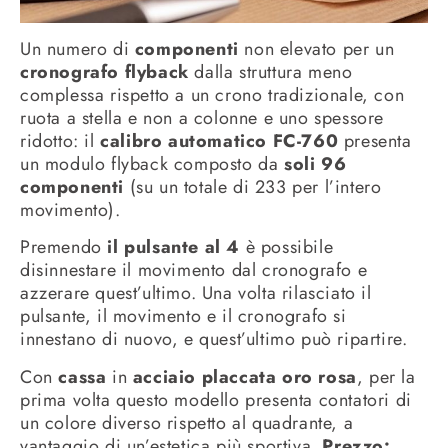
Un numero di
componenti
non elevato per un
cronografo flyback
dalla struttura meno
complessa rispetto a un crono tradizionale, con
ruota a stella e non a colonne e uno spessore
ridotto: il
calibro automatico FC-760
presenta
un modulo flyback composto da
soli 96
componenti
(su un totale di 233 per l’intero
movimento).
Premendo
il pulsante al 4
è possibile
disinnestare il movimento dal cronografo e
azzerare quest’ultimo. Una volta rilasciato il
pulsante, il movimento e il cronografo si
innestano di nuovo, e quest’ultimo può ripartire.
Con
cassa
in
acciaio placcata oro rosa
, per la
prima volta questo modello presenta contatori di
un colore diverso rispetto al quadrante, a
vantaggio di un’estetica più sportiva.
Prezzo: