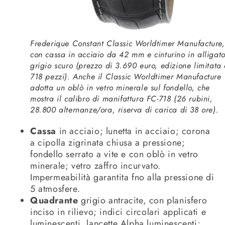
Frederique Constant Classic Worldtimer Manufacture,
con cassa in acciaio da 42 mm e cinturino in alligat
grigio scuro (prezzo di 3.690 euro, edizione limitata 
718 pezzi). Anche il Classic Worldtimer Manufacture
adotta un oblò in vetro minerale sul fondello, che
mostra il calibro di manifattura FC-718 (26 rubini,
28.800 alternanze/ora, riserva di carica di 38 ore).
Cassa
in acciaio; lunetta in acciaio; corona
a cipolla zigrinata chiusa a pressione;
fondello serrato a vite e con oblò in vetro
minerale; vetro zaffro incurvato.
Impermeabilità garantita fno alla pressione di
5 atmosfere.
Quadrante
grigio antracite, con planisfero
inciso in rilievo; indici circolari applicati e
luminescenti, lancette Alpha luminescenti;