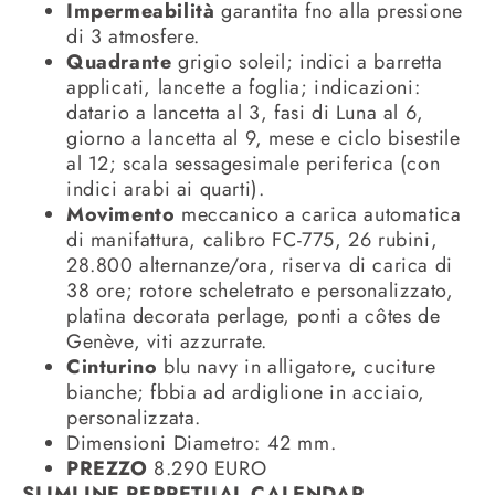
Impermeabilità
garantita fno alla pressione
di 3 atmosfere.
Quadrante
grigio soleil; indici a barretta
applicati, lancette a foglia; indicazioni:
datario a lancetta al 3, fasi di Luna al 6,
giorno a lancetta al 9, mese e ciclo bisestile
al 12; scala sessagesimale periferica (con
indici arabi ai quarti).
Movimento
meccanico a carica automatica
di manifattura, calibro FC-775, 26 rubini,
28.800 alternanze/ora, riserva di carica di
38 ore; rotore scheletrato e personalizzato,
platina decorata perlage, ponti a côtes de
Genève, viti azzurrate.
Cinturino
blu navy in alligatore, cuciture
bianche; fbbia ad ardiglione in acciaio,
personalizzata.
Dimensioni Diametro: 42 mm.
PREZZO
8.290 EURO
SLIMLINE PERPETUAL CALENDAR