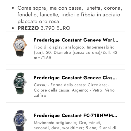
Come sopra, ma con cassa, lunetta, corona,
fondello, lancette, indici e fibbia in acciaio
placcato oro rosa.
PREZZO
3.790 EURO
Frederique Constant Geneve Worldtimer Manufacture FC-718WM4H4 Orologio automatico uomo Calibro di manifattura
Tipo di display: analogico; Impermeabile:
(bar): 50; Diametro (senza corona)/Zoll: 42
mm/1.65
Frederique Constant Geneve Classic Worldtimer FC-718GRWM4H6 Orologio automatico uomo
Cassa; - Forma della cassa: Circolare; -
Colore della cassa: Argento; - Vetro: Vetro
zaffiro
Frederique Constant FC-718NWM4H6 - Orologio analogico da uomo con cinturino in pelle
Movimento artigianale; Ore, minuti,
secondi, data, worldtimer; 5 atm; 2 anni di