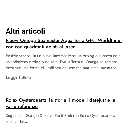
Altri articoli
Nuovi Omega Seamaster Aqua Terra GMT Worldtimer
con con quadranti ablati al laser
Posizionandosi in un punto intermedio tra un orologio subacqueo e
un sofisticato orologio da sera, l’Aqua Terra di Omega ha sempre
incarnato una forma più raffinata dell’estetica marittima, mostrando
una stupefacente diversità che varia dai modelli estremamente
Leggi Tutto »
colorati del 2022 fino agli orologi con funzioni di orologio
mondiale, caratterizzati da design basati su cartine geografiche. In
realtà, Omega ha reinterpretato l’implementazione dell’indicazione
dell’ora mondiale con il suo recente modello Aqua Terra GMT
Rolex Oysterquartz: la storia, i modelli datejust e le
Worldtimer 2023. Questo modello potrebbe essere considerato la
varie referenze
miglior espressione dell’orologio, in particolare grazie
Seguici su: Google DiscoverFonti Preferite Rolex Oysterquartz la
all’introduzione di tre nuove varianti.
nascita del