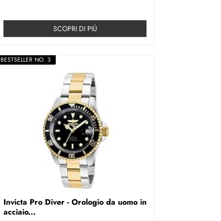
SCOPRI DI PIÚ
BESTSELLER NO. 3
Invicta Pro Diver - Orologio da uomo in
acciaio...