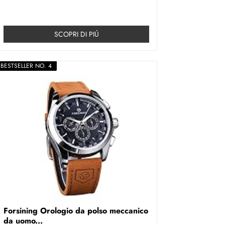
SCOPRI DI PIÚ
BESTSELLER NO. 4
Forsining Orologio da polso meccanico
da uomo...