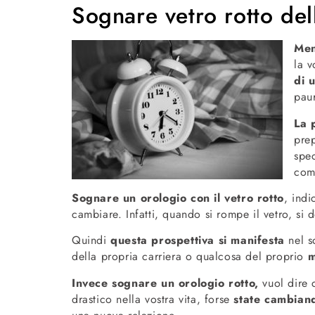
Sognare vetro rotto del
Men
la v
di 
pau
La 
pre
spec
com
Sognare un orologio con il vetro rotto
, ind
cambiare. Infatti, quando si rompe il vetro, si
Quindi
questa prospettiva si manifesta
nel s
della propria carriera o qualcosa del proprio
m
Invece sognare un orologio rotto,
vuol dire 
drastico nella vostra vita, forse
state cambian