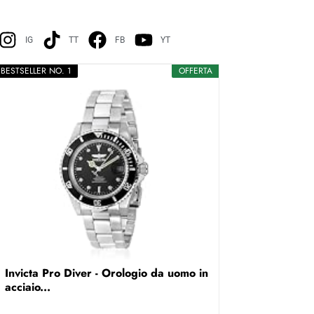
IG
TT
FB
YT
BESTSELLER NO. 1
OFFERTA
Invicta Pro Diver - Orologio da uomo in
acciaio...