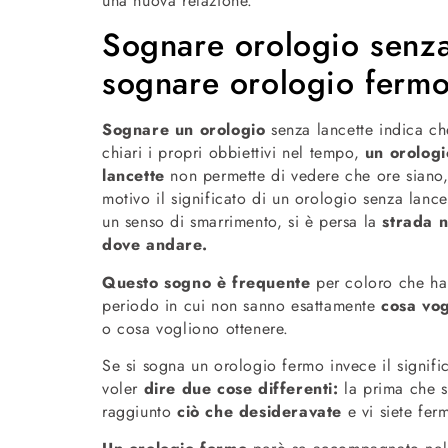
una nuova relazione.
Sognare orologio senza 
sognare orologio ferm
Sognare un orologio
senza lancette indica ch
chiari i propri obbiettivi nel tempo,
un orologi
lancette
non permette di vedere che ore siano,
motivo il significato di un orologio senza lance
un senso di smarrimento, si è persa la
strada n
dove andare.
Questo sogno è frequente
per coloro che h
periodo in cui non sanno esattamente
cosa vog
o cosa vogliono ottenere.
Se si sogna un orologio fermo invece il signif
voler
dire due cose differenti:
la prima che si
raggiunto
ciò che desideravate
e vi siete fer