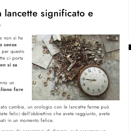
lancette significato e
o
e non si ha
o senza
 per questo
tte ci porta
on si sa
anno un
liono fare
icato cambia, un orologio con le lancette ferme può
ete felici dell’obbiettivo che avete raggiunto, avete
mati in un momento felice.