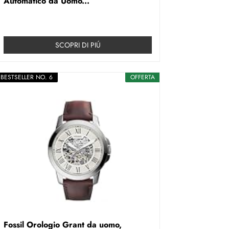
Automatico da Uomo...
SCOPRI DI PIÚ
BESTSELLER NO. 6
OFFERTA
Fossil Orologio Grant da uomo,