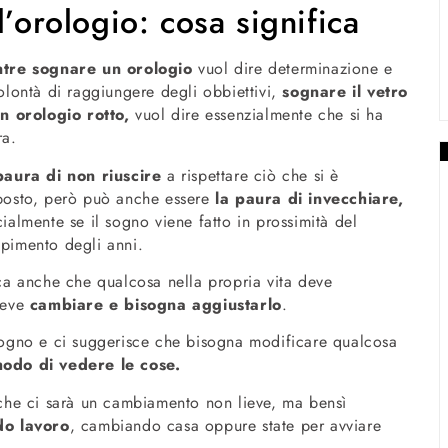
l’orologio: cosa significa
tre sognare un orologio
vuol dire determinazione e
olontà di raggiungere degli obbiettivi,
sognare il vetro
un orologio
rotto,
vuol dire essenzialmente che si ha
ra.
paura di non riuscire
a rispettare ciò che si è
posto, però può anche essere
la paura di invecchiare,
ialmente se il sogno viene fatto in prossimità del
pimento degli anni.
ica anche che qualcosa nella propria vita deve
 deve
cambiare e bisogna aggiustarlo
.
ogno e ci suggerisce che bisogna modificare qualcosa
odo di vedere le cose.
che ci sarà un cambiamento non lieve, ma bensì
do lavoro
, cambiando casa oppure state per avviare