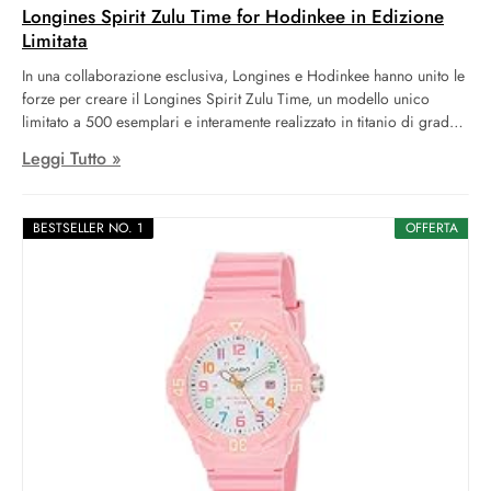
Longines Spirit Zulu Time for Hodinkee in Edizione
Limitata
In una collaborazione esclusiva, Longines e Hodinkee hanno unito le
forze per creare il Longines Spirit Zulu Time, un modello unico
limitato a 500 esemplari e interamente realizzato in titanio di grado
5. Con un diametro di 39 mm, questo orologio GMT combina una
Leggi Tutto »
leggerezza straordinaria con un design audace e una precisione di
avanguardia.
BESTSELLER NO. 1
OFFERTA