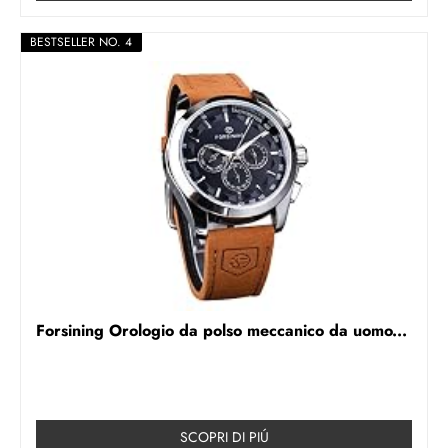
BESTSELLER NO. 4
Forsining Orologio da polso meccanico da uomo...
SCOPRI DI PIÚ