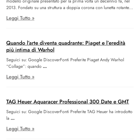
modello originale presentato per la prima volta un decennio fa, nel
2013. Fondato su una struttura a doppia corona con lunetta rotante
interna, il Maurice Lacroix Pontos S Diver originale fu ritirato dopo
Leggi Tutto »
pochi anni per permettere alla casa di concentrarsi sulla sua
popolare serie Aikon di orologi sportivi con bracciale integrato.
Ciononostante, in seguito a numerose richieste di riproporre questo
specifico modello, Maurice Lacroix ha collaborato con la
Quando l’arte diventa quadrante: Piaget e l’eredità
campionessa mondiale di apnea e amica della maison, Lidija Lijic,
più intima di Warhol
per progettare una versione rinnovata del Pontos S Diver. Integrando
Seguici su: Google DiscoverFonti Preferite Piaget Andy Warhol
i riscontri ottenuti da Lijic attraverso test sul campo, la casa ha creato
“Collage”: quando
una nuova serie di modelli che preservano l’essenza della
generazione originale.
Leggi Tutto »
TAG Heuer Aquaracer Professional 300 Date e GMT
Seguici su: Google DiscoverFonti Preferite TAG Heuer ha introdotto
la
Leggi Tutto »