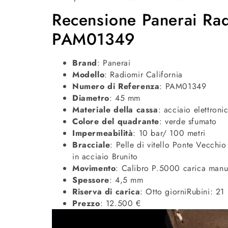
Recensione Panerai Rad
PAM01349
Brand
: Panerai
Modello
: Radiomir California
Numero di Referenza
: PAM01349
Diametro
: 45 mm
Materiale della cassa
: acciaio elettroni
Colore del quadrante
: verde sfumato
Impermeabilità
: 10 bar/ 100 metri
Bracciale
: Pelle di vitello Ponte Vecchi
in acciaio Brunito
Movimento
: Calibro P.5000 carica manu
Spessore
: 4,5 mm
Riserva di carica
: Otto giorniRubini: 21
Prezzo
: 12.500 €