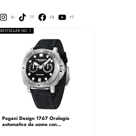
IG
TT
FB
YT
BESTSELLER NO. 1
Pagani Design 1767 Orologio
automatico da uomo con...