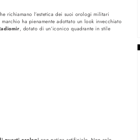
e richiamano l’estetica dei suoi orologi militari
l marchio ha pienamente adottato un look invecchiato
Radiomir
, dotato di un’iconico quadrante in stile
di questi orologi
con patina artificiale. Non solo