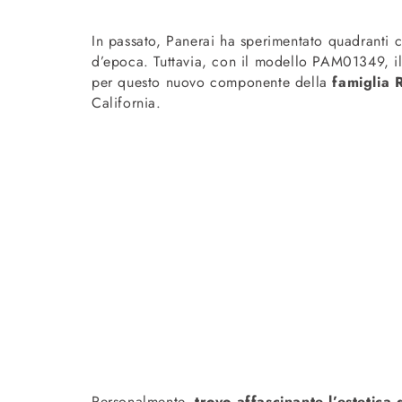
In passato, Panerai ha sperimentato quadranti ch
d’epoca. Tuttavia, con il modello PAM01349, i
per questo nuovo componente della
famiglia 
California.
Personalmente,
trovo affascinante l’estetica 