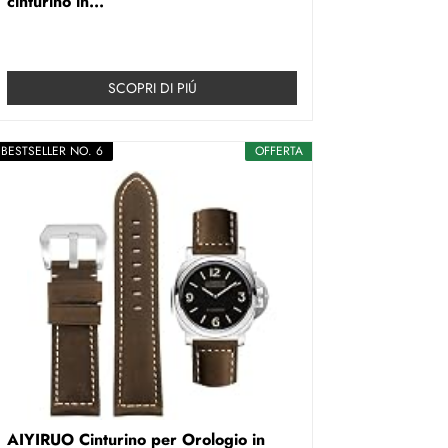
cinturino in...
SCOPRI DI PIÚ
BESTSELLER NO. 6
OFFERTA
AIYIRUO Cinturino per Orologio in