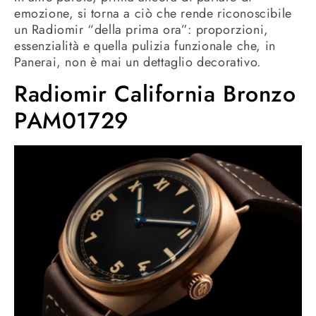
emozione, si torna a ciò che rende riconoscibile
un Radiomir “della prima ora”: proporzioni,
essenzialità e quella pulizia funzionale che, in
Panerai, non è mai un dettaglio decorativo.
Radiomir California Bronzo
PAM01729