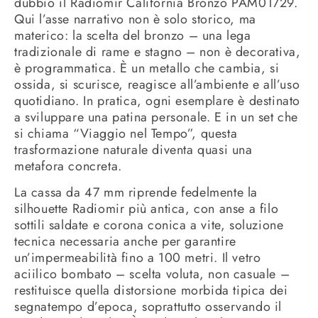
dubbio il Radiomir California Bronzo PAM01729.
Qui l’asse narrativo non è solo storico, ma
materico: la scelta del bronzo – una lega
tradizionale di rame e stagno – non è decorativa,
è programmatica. È un metallo che cambia, si
ossida, si scurisce, reagisce all’ambiente e all’uso
quotidiano. In pratica, ogni esemplare è destinato
a sviluppare una patina personale. E in un set che
si chiama “Viaggio nel Tempo”, questa
trasformazione naturale diventa quasi una
metafora concreta.
La cassa da 47 mm riprende fedelmente la
silhouette Radiomir più antica, con anse a filo
sottili saldate e corona conica a vite, soluzione
tecnica necessaria anche per garantire
un’impermeabilità fino a 100 metri. Il vetro
aciilico bombato – scelta voluta, non casuale –
restituisce quella distorsione morbida tipica dei
segnatempo d’epoca, soprattutto osservando il