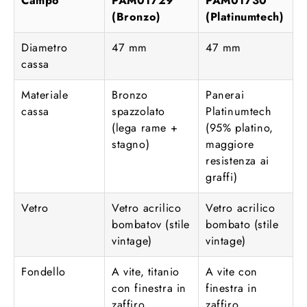
Campo
PAM01729
PAM01730
(Bronzo)
(Platinumtech)
Diametro
47 mm
47 mm
cassa
Materiale
Bronzo
Panerai
cassa
spazzolato
Platinumtech
(lega rame +
(95% platino,
stagno)
maggiore
resistenza ai
graffi)
Vetro
Vetro acrilico
Vetro acrilico
bombatov (stile
bombato (stile
vintage)
vintage)
Fondello
A vite, titanio
A vite con
con finestra in
finestra in
zaffiro
zaffiro