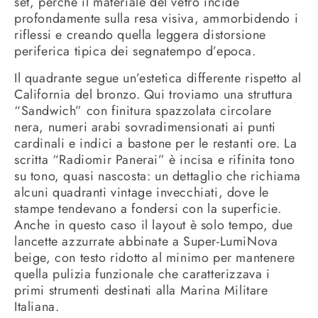
set, perché il materiale del vetro incide
profondamente sulla resa visiva, ammorbidendo i
riflessi e creando quella leggera distorsione
periferica tipica dei segnatempo d’epoca.
Il quadrante segue un’estetica differente rispetto al
California del bronzo. Qui troviamo una struttura
“Sandwich” con finitura spazzolata circolare
nera, numeri arabi sovradimensionati ai punti
cardinali e indici a bastone per le restanti ore. La
scritta “Radiomir Panerai” è incisa e rifinita tono
su tono, quasi nascosta: un dettaglio che richiama
alcuni quadranti vintage invecchiati, dove le
stampe tendevano a fondersi con la superficie.
Anche in questo caso il layout è solo tempo, due
lancette azzurrate abbinate a Super-LumiNova
beige, con testo ridotto al minimo per mantenere
quella pulizia funzionale che caratterizzava i
primi strumenti destinati alla Marina Militare
Italiana.