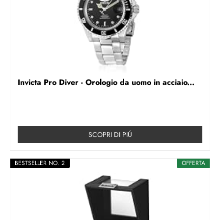
Invicta Pro Diver - Orologio da uomo in acciaio...
SCOPRI DI PIÚ
BESTSELLER NO. 2
OFFERTA