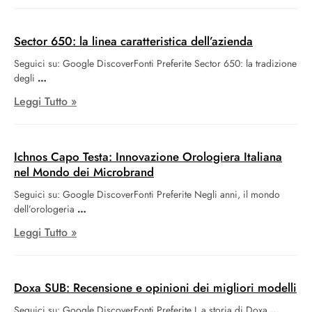
vasto e variegato. Bulgari, in collaborazione con Gran Turismo, ha
reso possibile esprimere la propria passione per i videogiochi
anche attraverso un orologio. Durante le finali della Gran Turismo
Sector 650: la linea caratteristica dell’azienda
World Series 2023 a Barcellona, Bulgari ha presentato l’Aluminium x
Seguici su: Google DiscoverFonti Preferite Sector 650: la tradizione
Gran Turismo, un’edizione speciale del suo orologio. Il marchio ha
degli
anche svelato la concept car Bulgari Aluminium Vision GT in scala
reale, un’hypercar straordinaria progettata per competere nel mondo
Leggi Tutto »
virtuale di Gran Turismo.
Ichnos Capo Testa: Innovazione Orologiera Italiana
nel Mondo dei Microbrand
Seguici su: Google DiscoverFonti Preferite Negli anni, il mondo
dell’orologeria
Leggi Tutto »
Doxa SUB: Recensione e opinioni dei migliori modelli
Seguici su: Google DiscoverFonti Preferite L a storia di Doxa