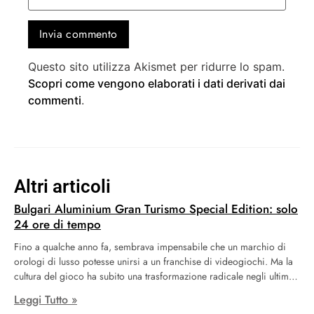
Questo sito utilizza Akismet per ridurre lo spam.
Scopri come vengono elaborati i dati derivati dai
commenti
.
Altri articoli
Bulgari Aluminium Gran Turismo Special Edition: solo
24 ore di tempo
Fino a qualche anno fa, sembrava impensabile che un marchio di
orologi di lusso potesse unirsi a un franchise di videogiochi. Ma la
cultura del gioco ha subito una trasformazione radicale negli ultimi
anni. Un tempo considerato un passatempo per adolescenti, oggi il
Leggi Tutto »
gaming è diventato un fenomeno alla moda che attrae un pubblico