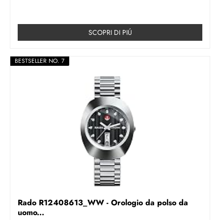
SCOPRI DI PIÚ
BESTSELLER NO. 7
Rado R12408613_WW - Orologio da polso da
uomo...