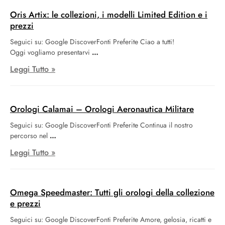
bracciale in acciaio a tre maglie. Al suo interno, batte il cuore
affidabile del calibro automatico Breitling 17, certificato COSC, che
Oris Artix: le collezioni, i modelli Limited Edition e i
assicura fino a 38 ore di riserva di carica e viene fornito con una
prezzi
garanzia biennale.
Seguici su: Google DiscoverFonti Preferite Ciao a tutti!
Oggi vogliamo presentarvi
Leggi Tutto »
Orologi Calamai – Orologi Aeronautica Militare
Seguici su: Google DiscoverFonti Preferite Continua il nostro
percorso nel
Leggi Tutto »
Omega Speedmaster: Tutti gli orologi della collezione
e prezzi
Seguici su: Google DiscoverFonti Preferite Amore, gelosia, ricatti e