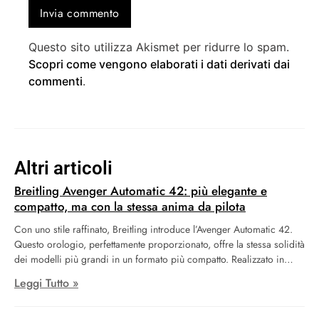
Questo sito utilizza Akismet per ridurre lo spam.
Scopri come vengono elaborati i dati derivati dai
commenti
.
Altri articoli
Breitling Avenger Automatic 42: più elegante e
compatto, ma con la stessa anima da pilota
Con uno stile raffinato, Breitling introduce l’Avenger Automatic 42.
Questo orologio, perfettamente proporzionato, offre la stessa solidità
dei modelli più grandi in un formato più compatto. Realizzato in
acciaio, l’Avenger Automatic è disponibile con quadranti in diverse
Leggi Tutto »
tonalità: nero, blu o verde militare. Le opzioni di personalizzazione
includono un cinturino in pelle con stile militare o un elegante