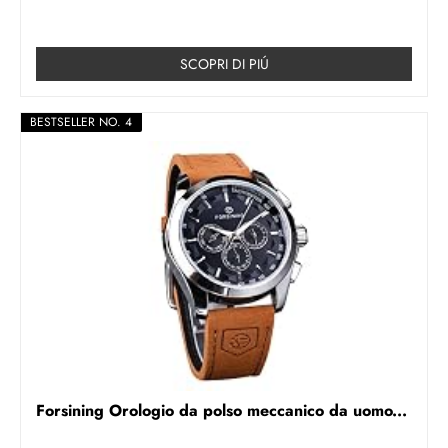
SCOPRI DI PIÚ
BESTSELLER NO. 4
Forsining Orologio da polso meccanico da uomo...