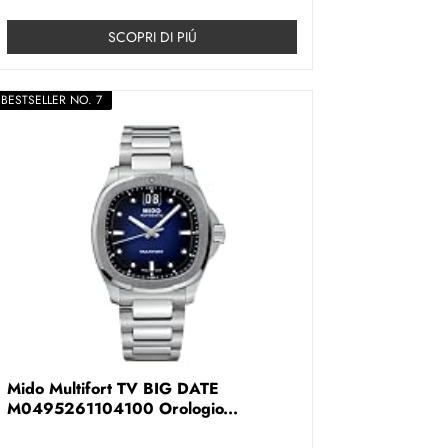
SCOPRI DI PIÚ
BESTSELLER NO. 7
Mido Multifort TV BIG DATE
M0495261104100 Orologio...