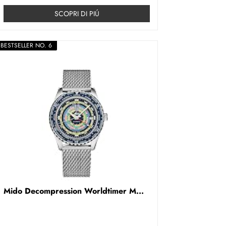
SCOPRI DI PIÚ
BESTSELLER NO. 6
Mido Decompression Worldtimer M...