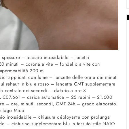
spessore – acciaio inossidabile – lunetta
60 minuti – corona a vite – fondello a vite con
impermeabilità 200 m
dici applicati con lume – lancette delle ore e dei minuti
ul rehaut in blu e rosso – lancetta GMT supplementare
tta centrale dei secondi – datario a ore 3
A C07.661 – carica automatica – 25 rubini – 21.600
 ore – ore, minuti, secondi, GMT 24h – grado elaborato
e logo Mido
iaio inossidabile – chiusura déployante con prolunga
do – cinturino supplementare blu in tessuto stile NATO