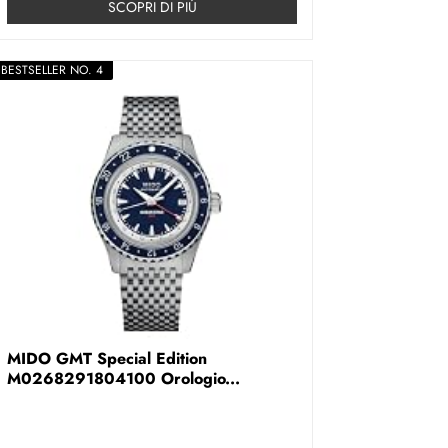
SCOPRI DI PIÚ
BESTSELLER NO. 4
MIDO GMT Special Edition
M0268291804100 Orologio...