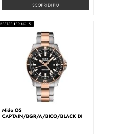
SCOPRI DI PIÚ
BESTSELLER NO. 5
Mido OS
CAPTAIN/BGR/A/BICO/BLACK DI
M...