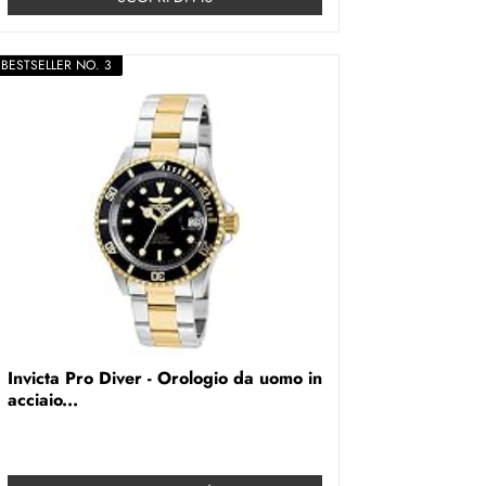
BESTSELLER NO. 3
Invicta Pro Diver - Orologio da uomo in
acciaio...