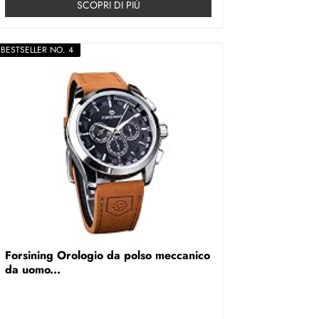
SCOPRI DI PIÚ
BESTSELLER NO. 4
Forsining Orologio da polso meccanico
da uomo...