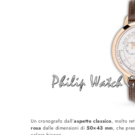
Un cronografo dall’
aspetto classico
, molto re
rosa
dalle dimensioni di
50×43 mm
, che pre
colore bianco.