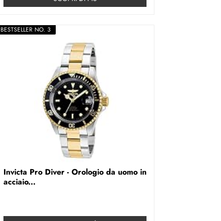
BESTSELLER NO. 3
Invicta Pro Diver - Orologio da uomo in
acciaio...