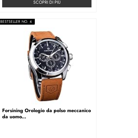
SCOPRI DI PIÚ
BESTSELLER NO. 4
Forsining Orologio da polso meccanico
da uomo...