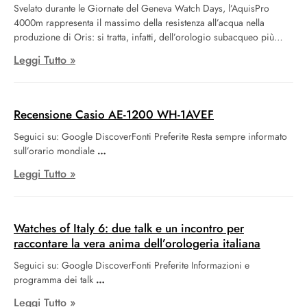
Svelato durante le Giornate del Geneva Watch Days, l’AquisPro
4000m rappresenta il massimo della resistenza all’acqua nella
produzione di Oris: si tratta, infatti, dell’orologio subacqueo più
impermeabile mai realizzato dall’azienda. Questo orologio,
Leggi Tutto »
imponente e dal colore blu intenso, rappresenta un trionfo
dell’ingegneria, combinando diverse delle competenze distintive di
Oris in un orologio subacqueo di dimensioni considerevoli.
Recensione Casio AE-1200 WH-1AVEF
Seguici su: Google DiscoverFonti Preferite Resta sempre informato
sull’orario mondiale
Leggi Tutto »
Watches of Italy 6: due talk e un incontro per
raccontare la vera anima dell’orologeria italiana
Seguici su: Google DiscoverFonti Preferite Informazioni e
programma dei talk
Leggi Tutto »