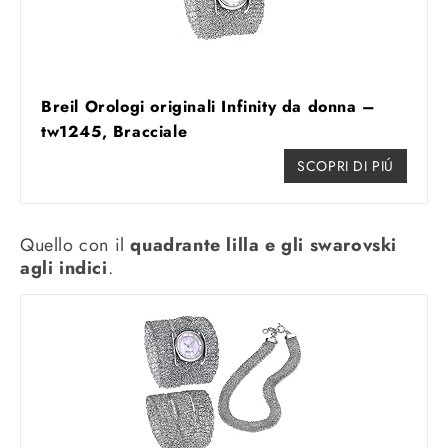
Breil Orologi originali Infinity da donna –
tw1245, Bracciale
SCOPRI DI PIÚ
Quello con il
quadrante lilla e gli s
warovski
agli indici
.