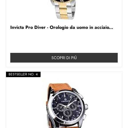
Invicta Pro Diver - Orologio da uomo in acciaio...
SCOPRI DI PIÚ
BESTSELLER NO. 4