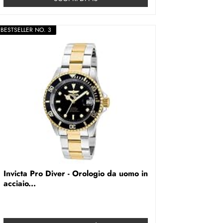
BESTSELLER NO. 3
Invicta Pro Diver - Orologio da uomo in
acciaio...