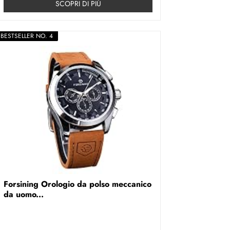
SCOPRI DI PIÚ
BESTSELLER NO. 4
Forsining Orologio da polso meccanico
da uomo...