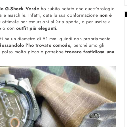
io G-Shock Verde
ho subito notato che quest’orologio
e maschile. Infatti, data la sua conformazione
non è
è ottimale per escursioni all’aria aperta, o per uscire a
re o con
outfit più eleganti.
atti ha un diametro di 51 mm, quindi non propriamente
dossandolo l’ho trovato comodo,
perché amo gli
n polso molto piccolo potrebbe
trovare fastidiosa una