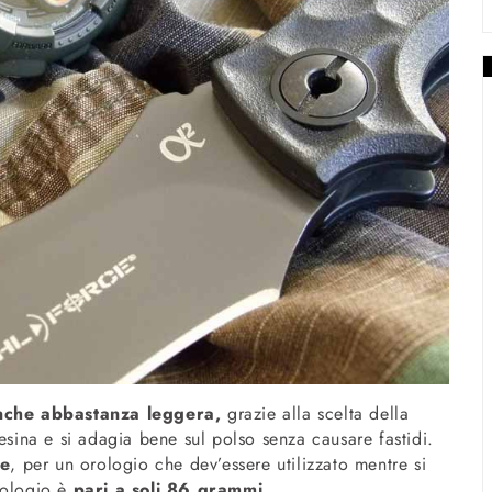
nche abbastanza leggera,
grazie alla scelta della
esina e si adagia bene sul polso senza causare fastidi.
le
, per un orologio che dev’essere utilizzato mentre si
rologio è
pari a soli 86 grammi.