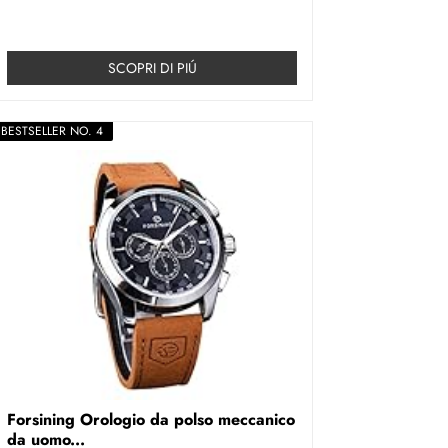
SCOPRI DI PIÚ
BESTSELLER NO. 4
Forsining Orologio da polso meccanico
da uomo...