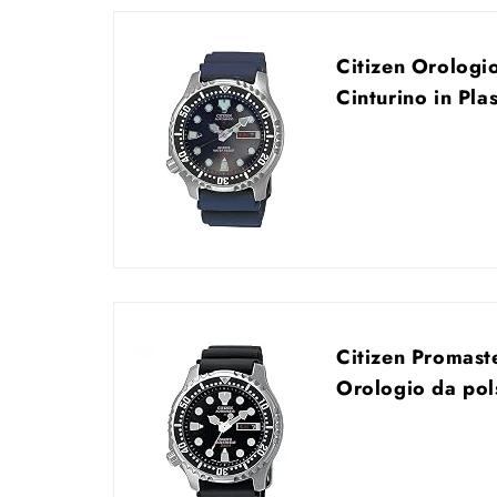
Citizen Orolog
Cinturino in Pl
Citizen Promas
Orologio da po