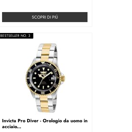
SCOPRI DI PIÚ
BESTSELLER NO. 3
Invicta Pro Diver - Orologio da uomo in
acciaio...