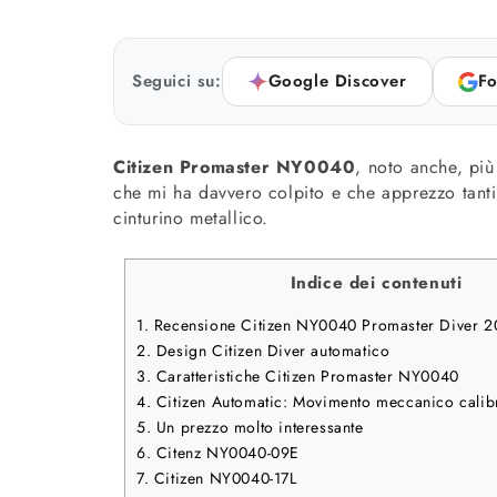
Seguici su:
Google Discover
Fo
Citizen Promaster NY0040
, noto anche, pi
che mi ha davvero colpito e che apprezzo tanti
cinturino metallico.
Indice dei contenuti
1.
Recensione Citizen NY0040 Promaster Diver 2
2.
Design Citizen Diver automatico
3.
Caratteristiche Citizen Promaster NY0040
4.
Citizen Automatic: Movimento meccanico calib
5.
Un prezzo molto interessante
6.
Citenz NY0040-09E
7.
Citizen NY0040-17L