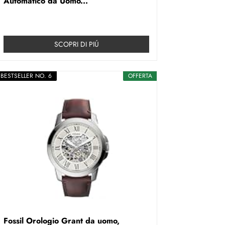
Automatico da Uomo...
SCOPRI DI PIÚ
BESTSELLER NO. 6
OFFERTA
Fossil Orologio Grant da uomo,