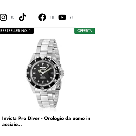
IG
TT
FB
YT
BESTSELLER NO. 1
OFFERTA
Invicta Pro Diver - Orologio da uomo in
acciaio...