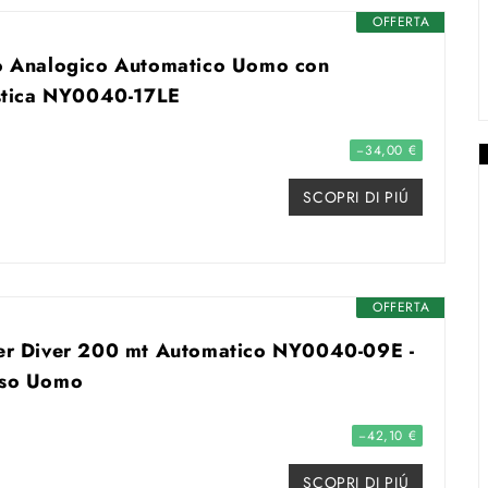
OFFERTA
io Analogico Automatico Uomo con
astica NY0040-17LE
−34,00 €
SCOPRI DI PIÚ
OFFERTA
ter Diver 200 mt Automatico NY0040-09E -
lso Uomo
−42,10 €
SCOPRI DI PIÚ