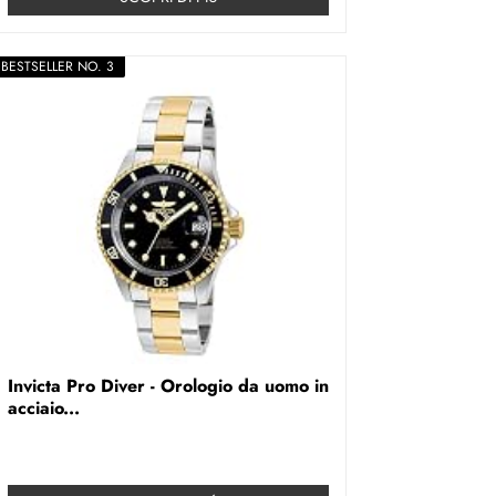
BESTSELLER NO. 3
Invicta Pro Diver - Orologio da uomo in
acciaio...