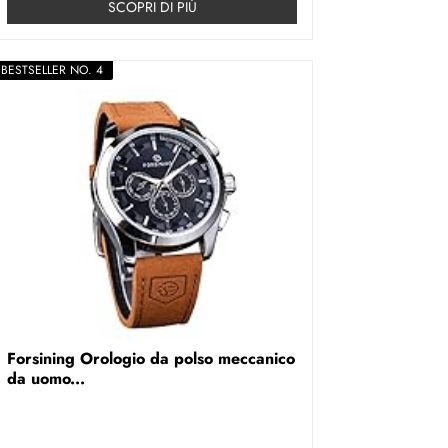
SCOPRI DI PIÚ
BESTSELLER NO. 4
Forsining Orologio da polso meccanico
da uomo...