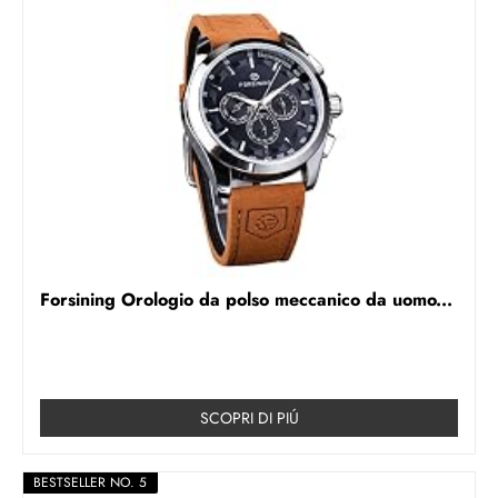
Forsining Orologio da polso meccanico da uomo...
SCOPRI DI PIÚ
BESTSELLER NO. 5