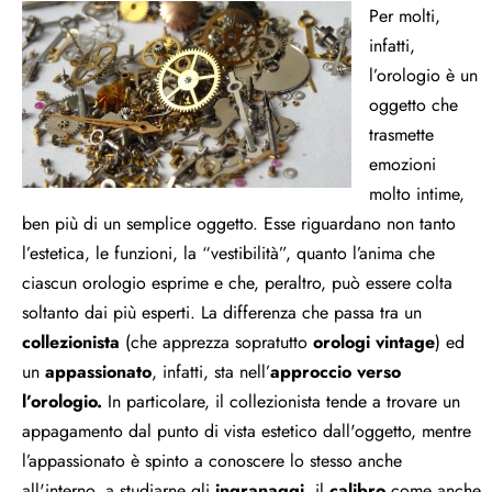
Per molti,
infatti,
l’orologio è un
oggetto che
trasmette
emozioni
molto intime,
ben più di un semplice oggetto. Esse riguardano non tanto
l’estetica, le funzioni, la “vestibilità”, quanto l’anima che
ciascun orologio esprime e che, peraltro, può essere colta
soltanto dai più esperti. La differenza che passa tra un
collezionista
(che apprezza sopratutto
orologi vintage
) ed
un
appassionato
, infatti, sta nell’
approccio verso
l’orologio.
In particolare, il collezionista tende a trovare un
appagamento dal punto di vista estetico dall'oggetto, mentre
l’appassionato è spinto a conoscere lo stesso anche
all'interno, a studiarne gli
ingranaggi
, il
calibro
come anche