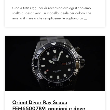
Ciao a tutti! Oggi noi di recensioniorologi.it abbiamo
scelto di descrivervi un modello ideale per coloro che
amano il mare o che semplicemente vogliono un
Orient Diver Ray Scuba
FEM65007B9: opinioni e dove