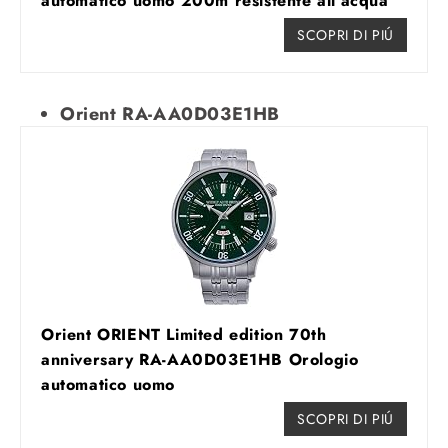
automatico uomo 200m resistente all´acqua
SCOPRI DI PIÚ
Orient RA-AA0D03E1HB
Orient ORIENT Limited edition 70th
anniversary RA-AA0D03E1HB Orologio
automatico uomo
SCOPRI DI PIÚ