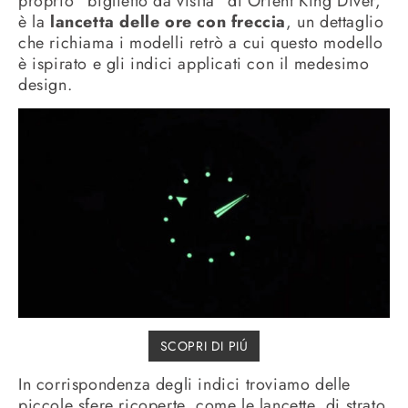
proprio “biglietto da visita” di Orient King Diver,
è la
lancetta delle ore con freccia
, un dettaglio
che richiama i modelli retrò a cui questo modello
è ispirato e gli indici applicati con il medesimo
design.
SCOPRI DI PIÚ
In corrispondenza degli indici troviamo delle
piccole sfere ricoperte, come le lancette, di strato