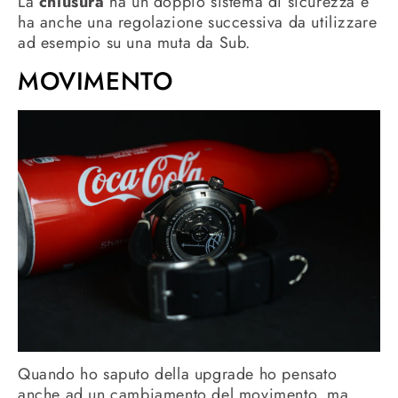
La
chiusura
ha un doppio sistema di sicurezza e
ha anche una regolazione successiva da utilizzare
ad esempio su una muta da Sub.
MOVIMENTO
Quando ho saputo della upgrade ho pensato
anche ad un cambiamento del movimento, ma