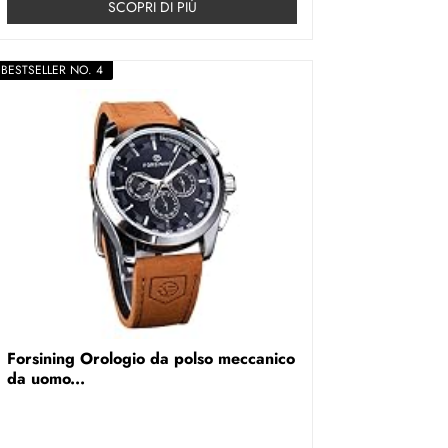
SCOPRI DI PIÚ
BESTSELLER NO. 4
Forsining Orologio da polso meccanico
da uomo...