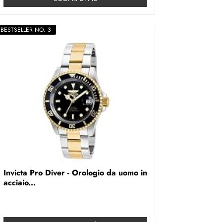
BESTSELLER NO. 3
Invicta Pro Diver - Orologio da uomo in
acciaio...