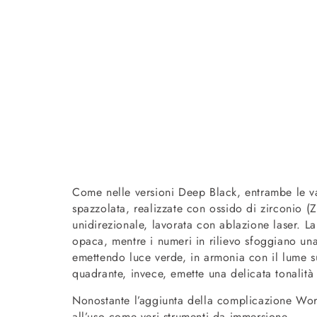
Come nelle versioni Deep Black, entrambe le va
spazzolata, realizzate con ossido di zirconio (
unidirezionale, lavorata con ablazione laser. La
opaca, mentre i numeri in rilievo sfoggiano una
emettendo luce verde, in armonia con il lume sul
quadrante, invece, emette una delicata tonalità 
Nonostante l’aggiunta della complicazione Worl
all’uso come veri strumenti da immersione.