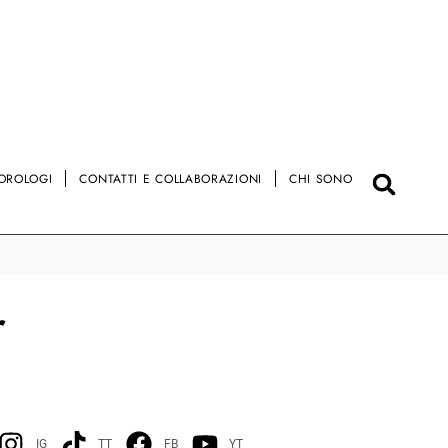
OROLOGI
CONTATTI E COLLABORAZIONI
CHI SONO
r
IG
TT
FB
YT