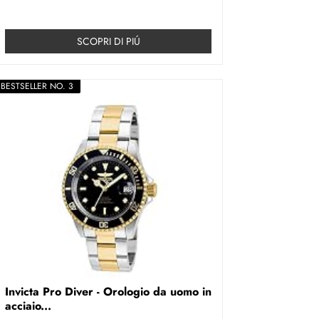
SCOPRI DI PIÚ
BESTSELLER NO. 3
Invicta Pro Diver - Orologio da uomo in
acciaio...