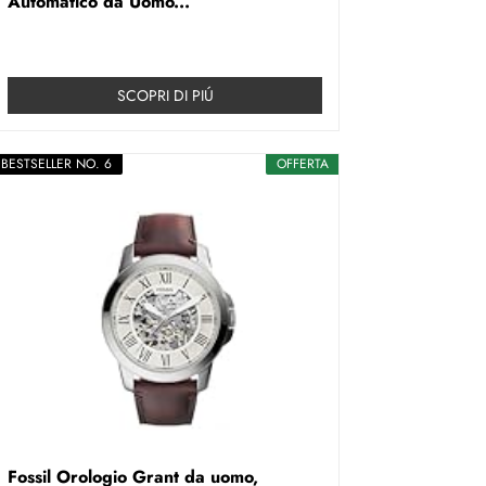
Automatico da Uomo...
SCOPRI DI PIÚ
BESTSELLER NO. 6
OFFERTA
Fossil Orologio Grant da uomo,