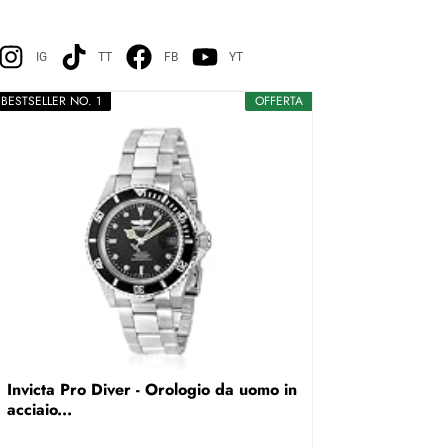
IG
TT
FB
YT
BESTSELLER NO. 1
OFFERTA
Invicta Pro Diver - Orologio da uomo in
acciaio...