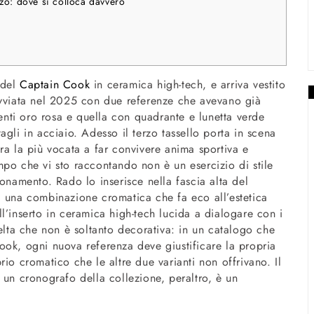
zo: dove si colloca davvero
 del
Captain Cook
in ceramica high-tech, e arriva vestito
vviata nel 2025 con due referenze che avevano già
centi oro rosa e quella con quadrante e lunetta verde
gli in acciaio. Adesso il terzo tassello porta in scena
ra la più vocata a far convivere anima sportiva e
po che vi sto raccontando non è un esercizio di stile
ionamento. Rado lo inserisce nella fascia alta del
a una combinazione cromatica che fa eco all’estetica
l’inserto in ceramica high-tech lucida a dialogare con i
celta che non è soltanto decorativa: in un catalogo che
ook, ogni nuova referenza deve giustificare la propria
io cromatico che le altre due varianti non offrivano. Il
 un cronografo della collezione, peraltro, è un