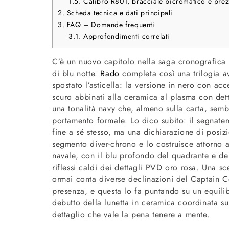
1.5.
Calibro R801, bracciale bicromatico e prez
2.
Scheda tecnica e dati principali
3.
FAQ – Domande frequenti
3.1.
Approfondimenti correlati
C’è un nuovo capitolo nella saga cronografica
di blu notte.
Rado
completa così una trilogia a
spostato l’asticella: la versione in nero con ac
scuro abbinati alla ceramica al plasma con detta
una tonalità navy che, almeno sulla carta, semb
portamento formale. Lo dico subito: il segnatem
fine a sé stesso, ma una dichiarazione di posiz
segmento diver-chrono e lo costruisce attorno 
navale, con il blu profondo del quadrante e del
riflessi caldi dei dettagli PVD oro rosa. Una s
ormai conta diverse declinazioni del Captain C
presenza, e questa lo fa puntando su un equilibr
debutto della lunetta in ceramica coordinata su
dettaglio che vale la pena tenere a mente.