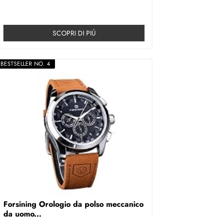
SCOPRI DI PIÚ
BESTSELLER NO. 4
Forsining Orologio da polso meccanico
da uomo...