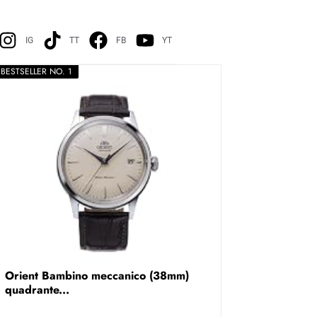
IG
TT
FB
YT
BESTSELLER NO. 1
Orient Bambino meccanico (38mm)
quadrante...