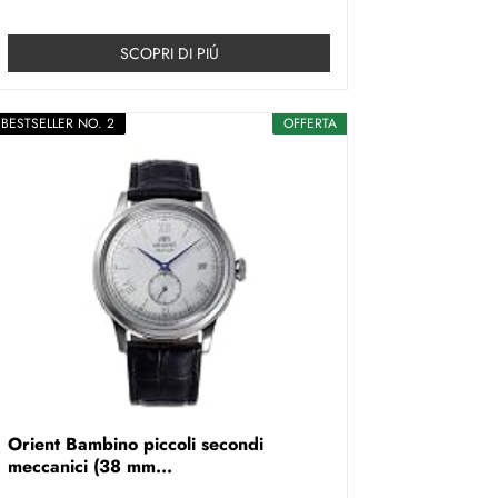
SCOPRI DI PIÚ
BESTSELLER NO. 2
OFFERTA
Orient Bambino piccoli secondi
meccanici (38 mm...