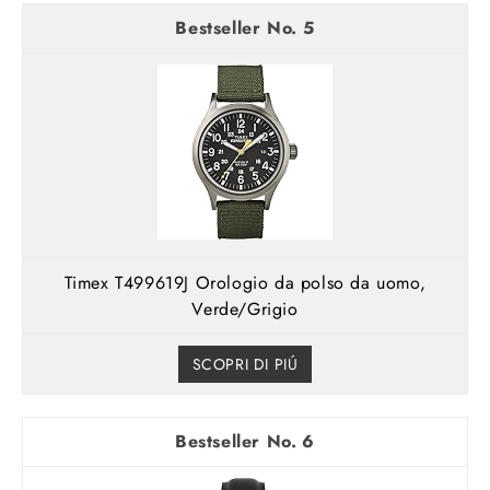
5
Timex T499619J Orologio da polso da uomo,
Verde/Grigio
SCOPRI DI PIÚ
6