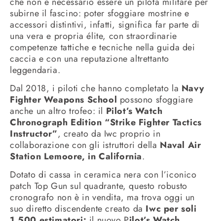
che non è necessario essere un pilota militare per
subirne il fascino: poter sfoggiare mostrine e
accessori distintivi, infatti, significa far parte di
una vera e propria élite, con straordinarie
competenze tattiche e tecniche nella guida dei
caccia e con una reputazione altrettanto
leggendaria.
Dal 2018, i piloti che hanno completato la
Navy
Fighter Weapons School
possono sfoggiare
anche un altro trofeo: il
Pilot’s Watch
Chronograph Edition “Strike Fighter Tactics
Instructor”
, creato da Iwc proprio in
collaborazione con gli istruttori della
Naval Air
Station Lemoore, in California
.
Dotato di cassa in ceramica nera con l’iconico
patch Top Gun sul quadrante, questo robusto
cronografo non è in vendita, ma trova oggi un
suo diretto discendente creato da
Iwc per soli
1.500 estimatori:
il nuovo P
ilot’s Watch