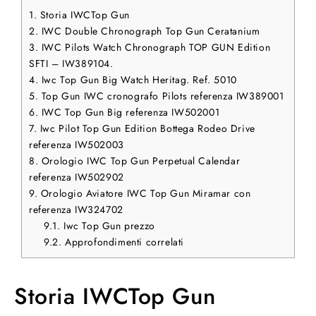
1.
Storia IWCTop Gun
2.
IWC Double Chronograph Top Gun Ceratanium
3.
IWC Pilots Watch Chronograph TOP GUN Edition
SFTI – IW389104.
4.
Iwc Top Gun Big Watch Heritag. Ref. 5010
5.
Top Gun IWC cronografo Pilots referenza IW389001
6.
IWC Top Gun Big referenza IW502001
7.
Iwc Pilot Top Gun Edition Bottega Rodeo Drive
referenza IW502003
8.
Orologio IWC Top Gun Perpetual Calendar
referenza IW502902
9.
Orologio Aviatore IWC Top Gun Miramar con
referenza IW324702
9.1.
Iwc Top Gun prezzo
9.2.
Approfondimenti correlati
Storia IWCTop Gun