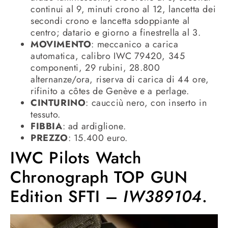
continui al 9, minuti crono al 12, lancetta dei
secondi crono e lancetta sdoppiante al
centro; datario e giorno a finestrella al 3.
MOVIMENTO
: meccanico a carica
automatica, calibro IWC 79420, 345
componenti, 29 rubini, 28.800
alternanze/ora, riserva di carica di 44 ore,
rifinito a côtes de Genève e a perlage.
CINTURINO
: caucciù nero, con inserto in
tessuto.
FIBBIA
: ad ardiglione.
PREZZO
: 15.400 euro.
IWC Pilots Watch
Chronograph TOP GUN
Edition SFTI –
IW389104
.