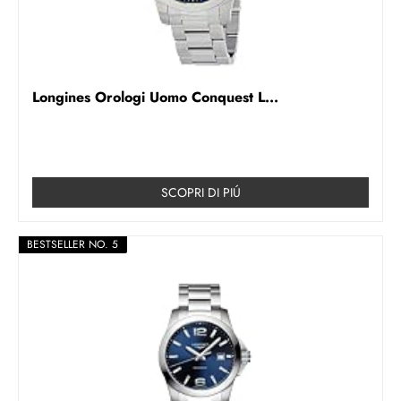
Longines Orologi Uomo Conquest L...
SCOPRI DI PIÚ
BESTSELLER NO. 5