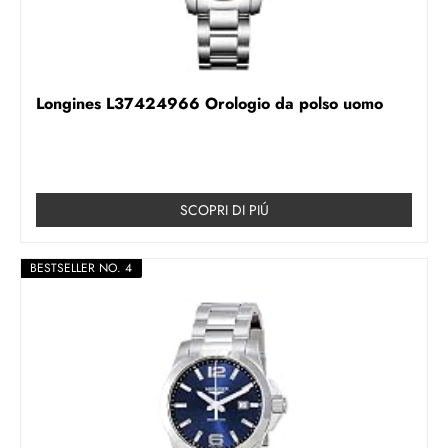
Longines L37424966 Orologio da polso uomo
SCOPRI DI PIÚ
BESTSELLER NO. 4