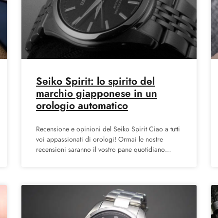
Seiko Spirit: lo spirito del
marchio giapponese in un
orologio automatico
Recensione e opinioni del Seiko Spirit Ciao a tutti
voi appassionati di orologi! Ormai le nostre
recensioni saranno il vostro pane quotidiano
(speriamo :P) infatti,