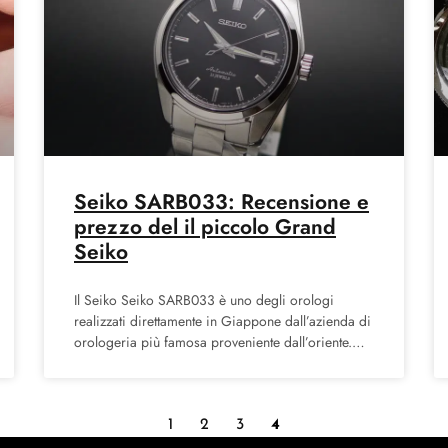
Seiko SARB033: Recensione e
prezzo del il piccolo Grand
Seiko
Il Seiko Seiko SARB033 è uno degli orologi
realizzati direttamente in Giappone dall’azienda di
orologeria più famosa proveniente dall’oriente.
Recensione Seiko Seiko SARB033: il fiore
all’occhiello
1
2
3
4