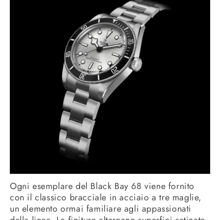
Ogni esemplare del Black Bay 68 viene fornito
con il classico bracciale in acciaio a tre maglie,
un elemento ormai familiare agli appassionati
della linea. Le finiture alternano superfici satinate