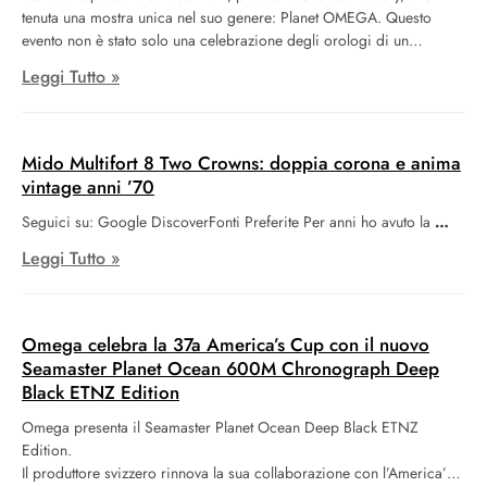
tenuta una mostra unica nel suo genere: Planet OMEGA. Questo
evento non è stato solo una celebrazione degli orologi di un
prestigioso marchio svizzero, ma un viaggio attraverso la storia,
Leggi Tutto »
l’innovazione e la cultura che il brand ha influenzato e raccontato nel
corso dei decenni. La serata inaugurale ha visto la presenza di
Nicole Kidman, ambasciatrice di lunga data del marchio, e di Daniel
Craig, l’iconico James Bond degli ultimi anni, entrambi simboli
Mido Multifort 8 Two Crowns: doppia corona e anima
viventi dell’eleganza e del prestigio che Omega incarna.
vintage anni ’70
Seguici su: Google DiscoverFonti Preferite Per anni ho avuto la
Leggi Tutto »
Omega celebra la 37a America’s Cup con il nuovo
Seamaster Planet Ocean 600M Chronograph Deep
Black ETNZ Edition
Omega presenta il Seamaster Planet Ocean Deep Black ETNZ
Edition.
Il produttore svizzero rinnova la sua collaborazione con l’America’s