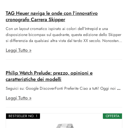
TAG Heuer naviga le onde con l’innovativo
cronografo Carrera Skipper
Con un layout cromatico ispirato ai colori dell’Intrepid e una
disposizione bicompax sul quadrante, questa edizione dello Skipper
si differenzia da qualsiasi altra vista dal tardo XX secolo. Nonostante
TAG Heuer abbia prodotto in passato altri orologi omaggio allo
Leggi Tutto »
Skipper, questa nuova interpretazione si rivela la più fedele.
Ciononostante, l’introduzione di alcuni aggiornamenti
contemporanei conferisce a questo modello un appeal ancora più
sorprendente rispetto all’originale.
Philip Watch Prelude: prezzo, opinioni e
caratteristiche dei modelli
Seguici su: Google DiscoverFonti Preferite Ciao a tutti! Oggi noi
Leggi Tutto »
BESTSELLER NO. 1
OFFERTA