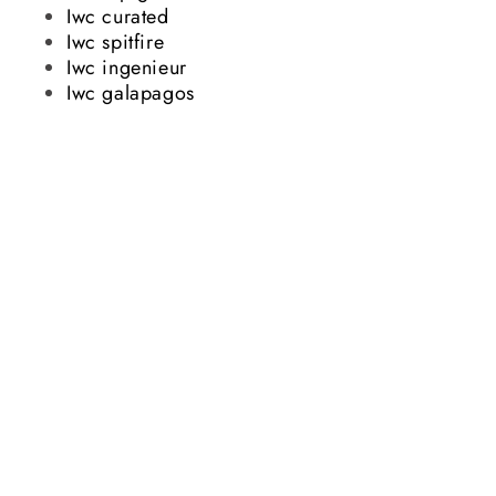
Iwc curated
Iwc spitfire
Iwc ingenieur
Iwc galapagos