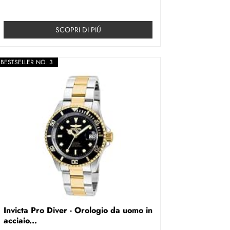
SCOPRI DI PIÚ
BESTSELLER NO. 3
Invicta Pro Diver - Orologio da uomo in
acciaio...