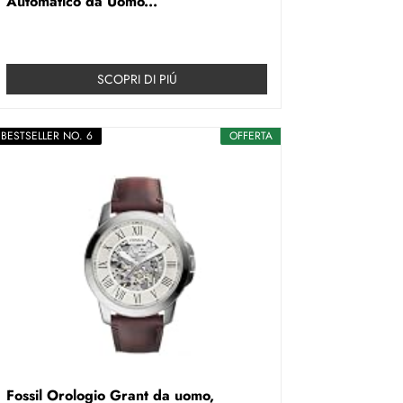
Automatico da Uomo...
SCOPRI DI PIÚ
BESTSELLER NO. 6
OFFERTA
Fossil Orologio Grant da uomo,