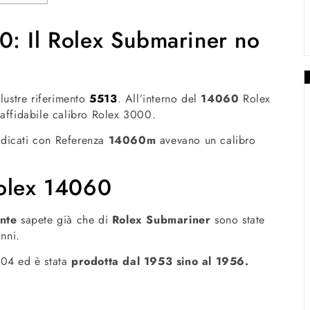
: Il Rolex Submariner no
lustre riferimento
5513
.
All’interno del
14060
Rolex
 affidabile calibro Rolex 3000.
ndicati con Referenza
14060m
avevano un calibro
Rolex 14060
nte
sapete già che di
Rolex Submariner
sono state
anni.
204 ed è stata
prodotta dal 1953 sino al 1956.