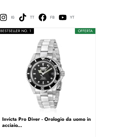
IG
TT
FB
YT
BESTSELLER NO. 1
OFFERTA
Invicta Pro Diver - Orologio da uomo in
acciaio...