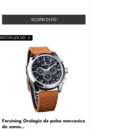
SCOPRI DI PIÚ
BESTSELLER NO. 4
Forsining Orologio da polso meccanico
da uomo...