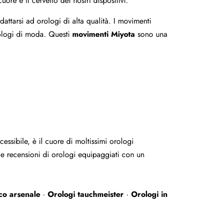
re e il cervello dei nostri dispositivi.
attarsi ad orologi di alta qualità. I movimenti
rologi di moda. Questi
movimenti Miyota
sono una
essibile, è il cuore di moltissimi orologi
 le recensioni di orologi equipaggiati con un
co arsenale
·
Orologi tauchmeister
·
Orologi in