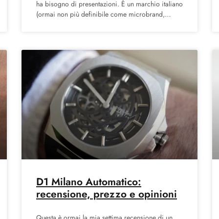
ha bisogno di presentazioni. È un marchio italiano
(ormai non più definibile come microbrand,
avendo anche aperto il
D1 Milano Automatico:
recensione, prezzo e opinioni
Questa è ormai la mia settima recensione di un