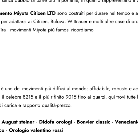
senza dubbio la parte più importante, in quanto rappresentano il cuo
ento Miyota Citizen LTD
sono costruiti per durare nel tempo e ad
per adattarsi ai Citizen, Bulova, Wittnauer e molti altre case di o
 Tra i movimenti Miyota più famosi ricordiamo
è uno dei movimenti più diffusi al mondo: affidabile, robusto e acc
 celebre 8215 e il più rifinito 9015 fino ai quarzi, qui trovi tutte
i carica e rapporto qualità-prezzo.
·
August steiner
·
Didofa orologi
·
Bonvier classic
·
Veneziani
co
·
Orologio valentino rossi