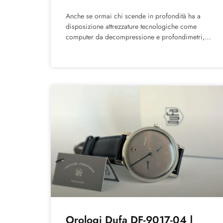
Anche se ormai chi scende in profondità ha a
disposizione attrezzature tecnologiche come
computer da decompressione e profondimetri,
l’orologio subacqueo non può mancare
nell’equipaggiamento di
Orologi Dufa DF-9017-04 |