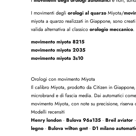
I
movimenti degli orologi automatici
e non, sono 
I movimenti degli
orologi al quarzo
Miyota/
movim
miyota a quarzo realizzati in Giappone, sono creati 
valida alternativa al classico
orologio meccanico
.
movimento miyota 8215
movimento miyota 2035
movimento miyota 3s10
Orologi con movimento Miyota
Il calibro Miyota, prodotto da Citizen in Giappone, 
microbrand e di fascia media. Dai automatici come il
movimento Miyota, con note su precisione, riserva d
Modelli recensiti
Henry london
·
Bulova 96a135
·
Breil aviator
legno
·
Bulova wilton gmt
·
D1 milano automati