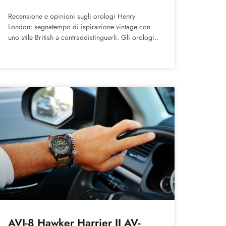
Recensione e opinioni sugli orologi Henry
London: segnatempo di ispirazione vintage con
uno stile British a contraddistinguerli. Gli orologi
Henry London Henry London è un
AVI-8 Hawker Harrier II AV-