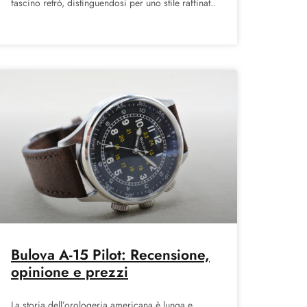
fascino retrò, distinguendosi per uno stile raffinato
e prezzi vantaggiosi, che
Bulova A-15 Pilot: Recensione,
opinione e prezzi
La storia dell’orologeria americana è lunga e