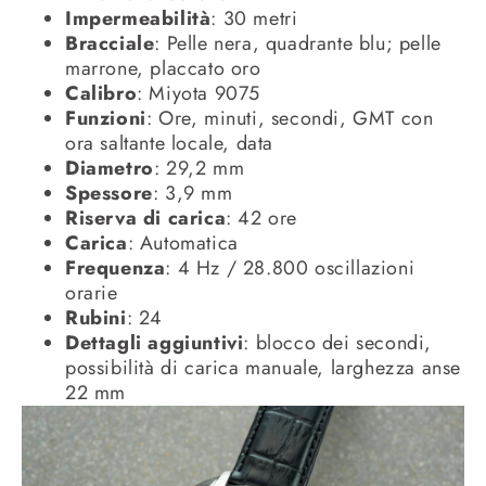
Impermeabilità
: 30 metri
Bracciale
: Pelle nera, quadrante blu; pelle
marrone, placcato oro
Calibro
: Miyota 9075
Funzioni
: Ore, minuti, secondi, GMT con
ora saltante locale, data
Diametro
: 29,2 mm
Spessore
: 3,9 mm
Riserva di carica
: 42 ore
Carica
: Automatica
Frequenza
: 4 Hz / 28.800 oscillazioni
orarie
Rubini
: 24
Dettagli aggiuntivi
: blocco dei secondi,
possibilità di carica manuale, larghezza anse
22 mm