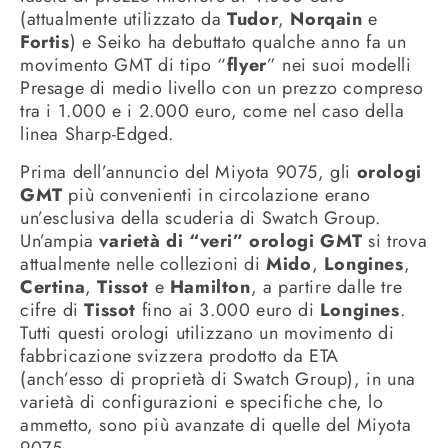
(attualmente utilizzato da
Tudor
,
Norqain
e
Fortis
) e Seiko ha debuttato qualche anno fa un
movimento GMT di tipo “
flyer
” nei suoi modelli
Presage di medio livello con un prezzo compreso
tra i 1.000 e i 2.000 euro, come nel caso della
linea Sharp-Edged.
Prima dell’annuncio del Miyota 9075, gli
orologi
GMT
più convenienti in circolazione erano
un’esclusiva della scuderia di Swatch Group.
Un’ampia
varietà di “veri” orologi GMT
si trova
attualmente nelle collezioni di
Mido
,
Longines
,
Certina
,
Tissot
e
Hamilton
, a partire dalle tre
cifre di
Tissot
fino ai 3.000 euro di
Longines
.
Tutti questi orologi utilizzano un movimento di
fabbricazione svizzera prodotto da ETA
(anch’esso di proprietà di Swatch Group), in una
varietà di configurazioni e specifiche che, lo
ammetto, sono più avanzate di quelle del Miyota
9075.