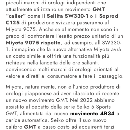
piccoli marchi di orologi indipendenti che
attualmente utilizzano un movimento
GMT
“caller”
come il
Sellita SW330-1
o il
Soprod
C125
di produzione svizzera passeranno al
Miyota 9075. Anche se al momento non sono in
grado di confrontare l’esatto prezzo unitario di un
Miyota 9075 rispetto
, ad esempio, all’SW330-
1, immagino che la nuova alternativa Miyota avrà
un costo simile e offrirà una funzionalità più
richiesta nella lancetta delle ore saltanti,
convincendo molti marchi di orologi orientati al
valore e diretti al consumatore a fare il passaggio.
Miyota, naturalmente, non è l’unico produttore di
orologi giapponese ad aver rilasciato di recente
un nuovo movimento GMT. Nel 2022 abbiamo
assistito al debutto della serie Seiko 5 Sports
GMT, alimentata dal nuovo
movimento 4R34
a
carica automatica. Seiko offre il suo nuovo
calibro
GMT
a basso costo ad acquirenti terzi