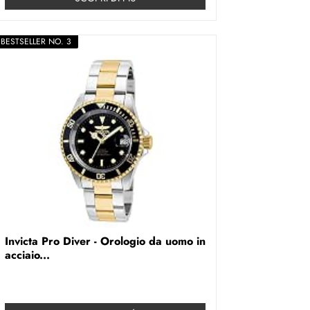
BESTSELLER NO. 3
Invicta Pro Diver - Orologio da uomo in
acciaio...