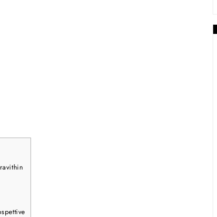
ravithin
spettive