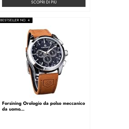
SCOPRI DI PIÚ
BESTSELLER NO. 4
Forsining Orologio da polso meccanico
da uomo...