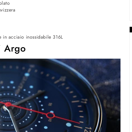
olato
vizzera
se in acciaio inossidabile 316L
i Argo