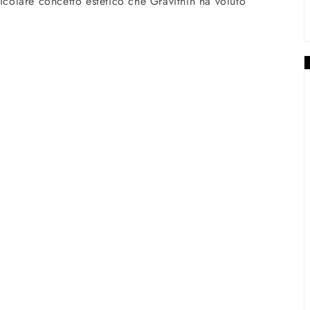
ticolare concetto estetico che Gravithin ha voluto
e