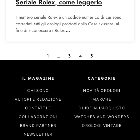
Seriale Rolex, come leggerlo
Il numero seriale Rolex è un codice numerico di cui sono
corredati tutti gli orologi prodotti dalla Casa svizzera, al
fine di riconoscere i Rolex
1
…
3
4
5
IL MAGAZINE
CATEGORIE
CHI SONO
NOVITÀ OROLOGI
AUTORI E REDAZIONE
MARCHE
CONTATTI E
GUIDE ALL'ACQUISTO
COLLABORAZIONI
WATCHES AND WONDERS
BRAND PARTNER
OROLOGI VINTAGE
NEWSLETTER