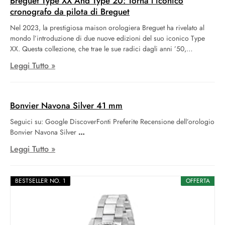
Breguet Type XX And Type 20: Torna l’iconico
cronografo da pilota di Breguet
Nel 2023, la prestigiosa maison orologiera Breguet ha rivelato al
mondo l’introduzione di due nuove edizioni del suo iconico Type
XX. Questa collezione, che trae le sue radici dagli anni ’50,
simbolizza e celebra il profondo legame tra Breguet e il mondo
Leggi Tutto »
dell’aviazione. Sin dai primi giorni dell’era del volo, Breguet ha
sempre avuto un ruolo cruciale, fornendo strumenti precisi e
affidabili ai pionieri del cielo. Queste ultime incarnazioni del Type
XX sono la testimonianza della continuità di questo storico legame,
Bonvier Navona Silver 41 mm
riaffermando la maestria tecnica di Breguet nel combinare tradizione
Seguici su: Google DiscoverFonti Preferite Recensione dell’orologio
e innovazione.
Bonvier Navona Silver
Leggi Tutto »
BESTSELLER NO. 1
OFFERTA