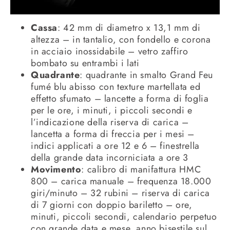
Cassa
: 42 mm di diametro x 13,1 mm di
altezza – in tantalio, con fondello e corona
in acciaio inossidabile – vetro zaffiro
bombato su entrambi i lati
Quadrante
: quadrante in smalto Grand Feu
fumé blu abisso con texture martellata ed
effetto sfumato – lancette a forma di foglia
per le ore, i minuti, i piccoli secondi e
l’indicazione della riserva di carica –
lancetta a forma di freccia per i mesi –
indici applicati a ore 12 e 6 – finestrella
della grande data incorniciata a ore 3
Movimento
: calibro di manifattura HMC
800 – carica manuale – frequenza 18.000
giri/minuto – 32 rubini – riserva di carica
di 7 giorni con doppio bariletto – ore,
minuti, piccoli secondi, calendario perpetuo
con grande data e mese, anno bisestile sul