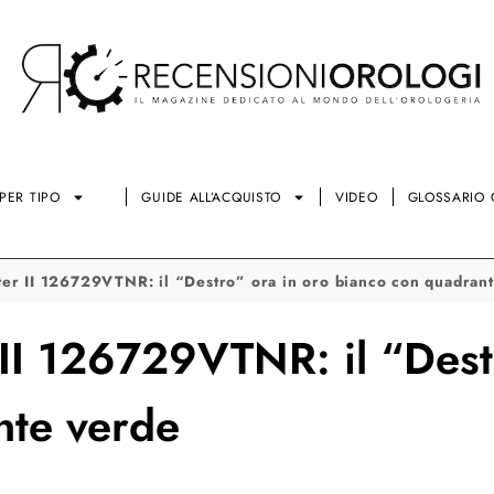
PER TIPO
GUIDE ALL’ACQUISTO
VIDEO
GLOSSARIO 
er II 126729VTNR: il “Destro” ora in oro bianco con quadran
II 126729VTNR: il “Destr
nte verde