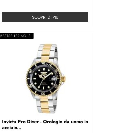
SCOPRI DI PIÚ
BESTSELLER NO. 3
Invicta Pro Diver - Orologio da uomo in
acciaio...