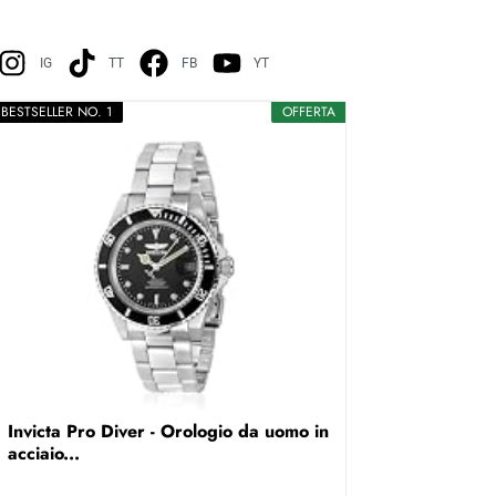
IG
TT
FB
YT
BESTSELLER NO. 1
OFFERTA
Invicta Pro Diver - Orologio da uomo in
acciaio...