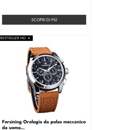
SCOPRI DI PIÚ
BESTSELLER NO. 4
Forsining Orologio da polso meccanico
da uomo...