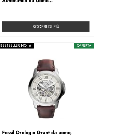
Automatico da Uomo...
SCOPRI DI PIÚ
BESTSELLER NO. 6
OFFERTA
Fossil Orologio Grant da uomo,